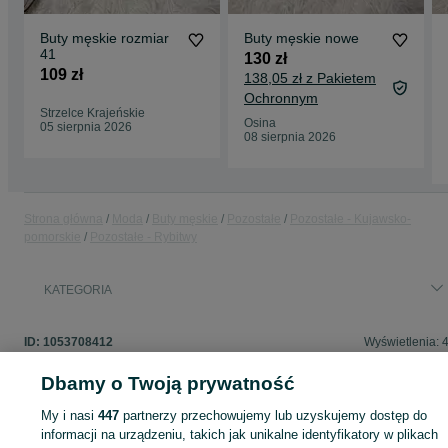
Buty męskie rozmiar
Buty męskie nowe
41
130 zł
109 zł
138,05 zł z Pakietem
Ochronnym
Strzelce Krajeńskie
Osina
05 sierpnia 2026
08 sierpnia 2026
Strona główna
Moda
Buty męskie
Pozostałe
Pozostałe - Kujawsko-
pomorskie
Pozostałe - Rybitwy
KATEGORIA
ID:
1053708412
Wyświetlenia: 
Dbamy o Twoją prywatność
My i nasi
447
partnerzy przechowujemy lub uzyskujemy dostęp do
Zaloguj się lub załóż konto na OLX, aby skontaktować się z t
informacji na urządzeniu, takich jak unikalne identyfikatory w plikach