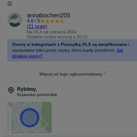
annabochen205
4.6
/
5
(
11 ocen
)
Na OLX od
czerwca 2024
Ostatnio online wczoraj o 20:12
Oceny w kategoriach z Przesyłką OLX są weryfikowane
i
wystawiane tylko przez osoby, które kupiły przedmiot.
Jak
działają oceny?
Więcej od tego ogłoszeniodawcy
Rybitwy
,
Kujawsko-pomorskie