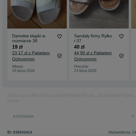
Damskie klapki w
Sandały firmy Ryłko
rozmiarze 38
r.37
19 zł
40 zł
23,17 zł z Pakietem
44,90 zł z Pakietem
Ochronnym
Ochronnym
Mława
Preczów
25 lipca 2026
23 lipca 2026
Strona główna
Moda
Buty damskie
Klapki
Klapki - Wielkopolskie
Klapki -
Garzyn
KATEGORIA
ID:
939543414
Wyświetlenia: 1