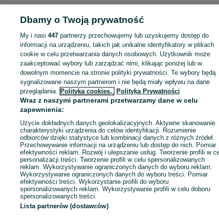
Dbamy o Twoją prywatność
My i nasi
447
partnerzy przechowujemy lub uzyskujemy dostęp do
Zaloguj się lub załóż konto na OLX, aby skontaktować się z t
informacji na urządzeniu, takich jak unikalne identyfikatory w plikach
sprzedającym
cookie w celu przetwarzania danych osobowych. Użytkownik może
zaakceptować wybory lub zarządzać nimi, klikając poniżej lub w
dowolnym momencie na stronie polityki prywatności. Te wybory będą
Zaloguj się / Załóż konto
sygnalizowane naszym partnerom i nie będą miały wpływu na dane
przeglądania.
Polityka cookies,
Polityka Prywatności
Wraz z naszymi partnerami przetwarzamy dane w celu
Kup
zapewnienia:
Użycie dokładnych danych geolokalizacyjnych. Aktywne skanowanie
charakterystyki urządzenia do celów identyfikacji. Rozumienie
odbiorców dzięki statystyce lub kombinacji danych z różnych źródeł.
Przechowywanie informacji na urządzeniu lub dostęp do nich. Pomiar
efektywności reklam. Rozwój i ulepszanie usług. Tworzenie profili w c
personalizacji treści. Tworzenie profili w celu spersonalizowanych
reklam. Wykorzystywanie ograniczonych danych do wyboru reklam.
Wykorzystywanie ograniczonych danych do wyboru treści. Pomiar
efektywności treści. Wykorzystanie profili do wyboru
spersonalizowanych reklam. Wykorzystywanie profili w celu doboru
spersonalizowanych treści.
Lista partnerów (dostawców)