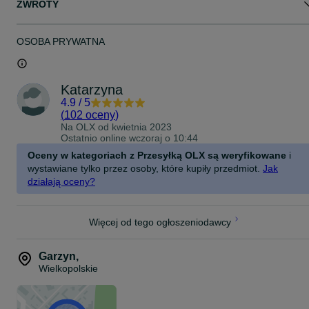
ZWROTY
OSOBA PRYWATNA
Katarzyna
4.9
/
5
(
102 oceny
)
Na OLX od
kwietnia 2023
Ostatnio online wczoraj o 10:44
Oceny w kategoriach z Przesyłką OLX są weryfikowane
i
wystawiane tylko przez osoby, które kupiły przedmiot.
Jak
działają oceny?
Więcej od tego ogłoszeniodawcy
Garzyn
,
Wielkopolskie