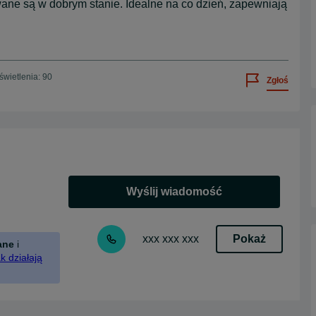
 są w dobrym stanie. Idealne na co dzień, zapewniają
wietlenia: 90
Zgłoś
Wyślij wiadomość
Pokaż
xxx xxx xxx
ane
i
k działają