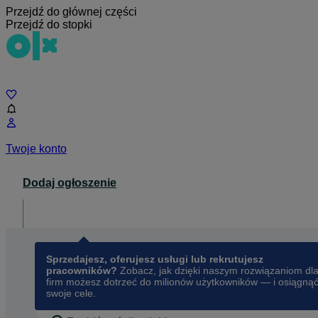
Przejdź do głównej części
Przejdź do stopki
Czat
Twoje konto
Dodaj ogłoszenie
Dla biznesu
opens in a new tab
Sprzedajesz, oferujesz usługi lub rekrutujesz
pracowników?
Zobacz, jak dzięki naszym rozwiązaniom dl
firm możesz dotrzeć do milionów użytkowników — i osiągną
swoje cele.