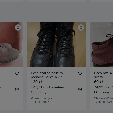
Ecco czarne półbuty
Ecco roz. 40
wysokie Solice K 37
skóra
120 zł
69 zł
m
127,70 zł z Pakietem
74,92 zł z 
Ochronnym
Ochronnym
Poznań, Jeżyce
Stalowa Wola
10 lipca 2026
17 lipca 2026