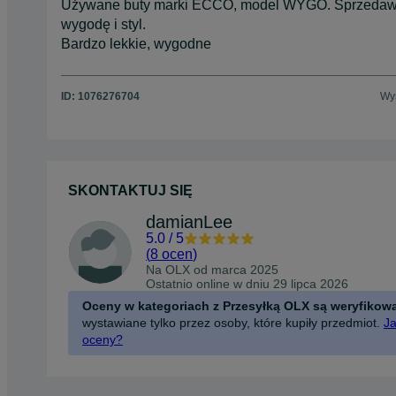
Używane buty marki ECCO, model WYGO. Sprzedawane
wygodę i styl.
Bardzo lekkie, wygodne
ID:
1076276704
Wyś
SKONTAKTUJ SIĘ
damianLee
5.0
/
5
(
8 ocen
)
Na OLX od
marca 2025
Ostatnio online w dniu 29 lipca 2026
Oceny w kategoriach z Przesyłką OLX są weryfikow
wystawiane tylko przez osoby, które kupiły przedmiot.
Ja
oceny?