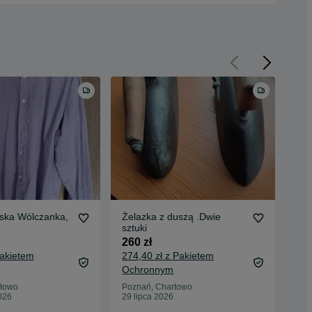
ska Wólczanka,
Żelazka z duszą .Dwie
Spo
sztuki
40 
260 zł
40 
Pakietem
274,40 zł z Pakietem
44,
Ochronnym
Oc
rtowo
Poznań, Chartowo
Poz
026
29 lipca 2026
26 