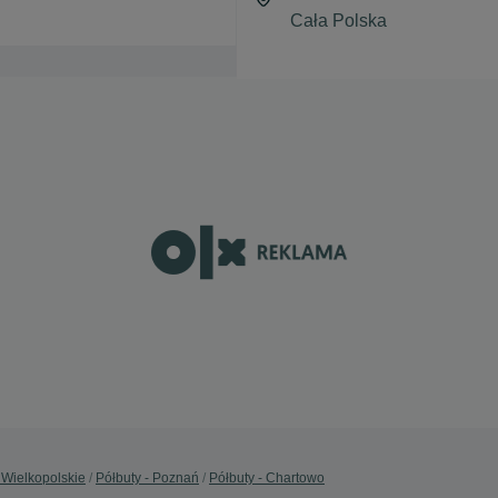
 Wielkopolskie
Półbuty - Poznań
Półbuty - Chartowo