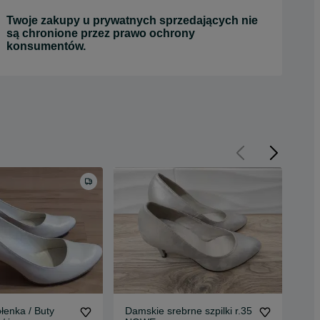
Twoje zakupy u prywatnych sprzedających nie
są chronione przez prawo ochrony
konsumentów.
ółenka / Buty
Damskie srebrne szpilki r.35
Sre