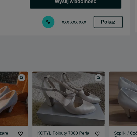
Wyślij wiadomość
Pokaż
xxx xxx xxx
zare
KOTYL Półbuty 7080 Perła
Szpilki / Cz