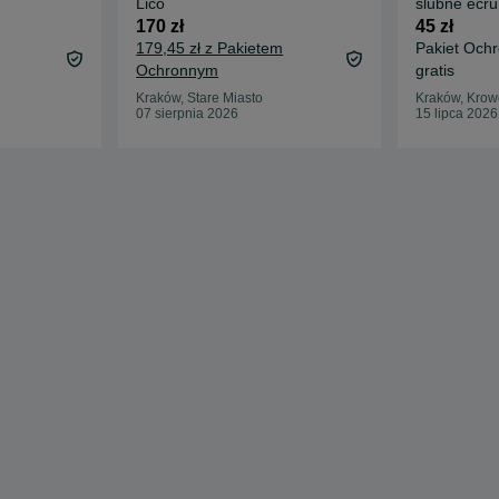
Lico
ślubne ecru 
38 - obuwie
170 zł
45 zł
179,45 zł z Pakietem
Pakiet Och
Ochronnym
gratis
Kraków, Stare Miasto
Kraków, Krow
07 sierpnia 2026
15 lipca 2026