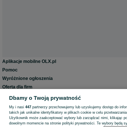
Aplikacje mobilne OLX.pl
Pomoc
Wyróżnione ogłoszenia
Oferta dla firm
Blog
Dbamy o Twoją prywatność
Regulamin
My i nasi
447
partnerzy przechowujemy lub uzyskujemy dostęp do infor
Polityka prywatności
takich jak unikalne identyfikatory w plikach cookie w celu przetwarzan
Użytkownik może zaakceptować wybory lub zarządzać nimi, klikając po
Reklama
dowolnym momencie na stronie polityki prywatności. Te wybory będą 