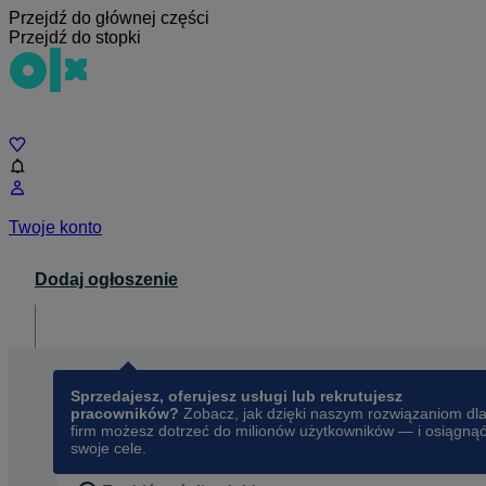
Przejdź do głównej części
Przejdź do stopki
Czat
Twoje konto
Dodaj ogłoszenie
Dla biznesu
opens in a new tab
Sprzedajesz, oferujesz usługi lub rekrutujesz
pracowników?
Zobacz, jak dzięki naszym rozwiązaniom dl
firm możesz dotrzeć do milionów użytkowników — i osiągną
swoje cele.