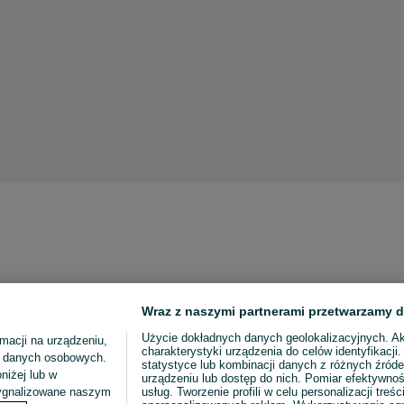
Wraz z naszymi partnerami przetwarzamy d
Użycie dokładnych danych geolokalizacyjnych. A
macji na urządzeniu,
charakterystyki urządzenia do celów identyfikacji
ia danych osobowych.
statystyce lub kombinacji danych z różnych źróde
niżej lub w
urządzeniu lub dostęp do nich. Pomiar efektywnoś
sygnalizowane naszym
usług. Tworzenie profili w celu personalizacji treści