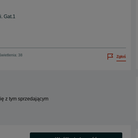
. Gat.1
wietlenia: 38
Zgłoś
się z tym sprzedającym