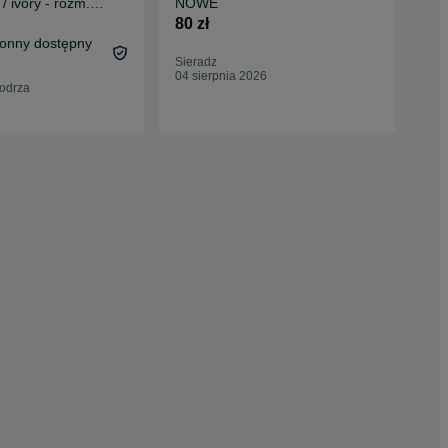
/ ivory - rozm.
NOWE
skó
/buty
80 zł
30 
ronny dostępny
34,
Sieradz
Oc
04 sierpnia 2026
odrza
Dzi
02 