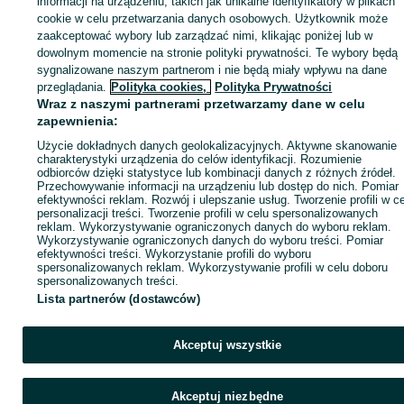
informacji na urządzeniu, takich jak unikalne identyfikatory w plikach
sprzedającym
cookie w celu przetwarzania danych osobowych. Użytkownik może
zaakceptować wybory lub zarządzać nimi, klikając poniżej lub w
dowolnym momencie na stronie polityki prywatności. Te wybory będą
sygnalizowane naszym partnerom i nie będą miały wpływu na dane
Zaloguj się / Załóż konto
przeglądania.
Polityka cookies,
Polityka Prywatności
Wraz z naszymi partnerami przetwarzamy dane w celu
zapewnienia:
Wyślij wiadomość
Kup
Użycie dokładnych danych geolokalizacyjnych. Aktywne skanowanie
charakterystyki urządzenia do celów identyfikacji. Rozumienie
odbiorców dzięki statystyce lub kombinacji danych z różnych źródeł.
Przechowywanie informacji na urządzeniu lub dostęp do nich. Pomiar
efektywności reklam. Rozwój i ulepszanie usług. Tworzenie profili w c
personalizacji treści. Tworzenie profili w celu spersonalizowanych
reklam. Wykorzystywanie ograniczonych danych do wyboru reklam.
Wykorzystywanie ograniczonych danych do wyboru treści. Pomiar
efektywności treści. Wykorzystanie profili do wyboru
spersonalizowanych reklam. Wykorzystywanie profili w celu doboru
spersonalizowanych treści.
Lista partnerów (dostawców)
Akceptuj wszystkie
Akceptuj niezbędne