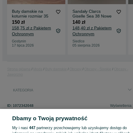
Buty damskie na
Sandały Clarcs
koturnie rozmiar 35
Giselle Sea 38 Nowe
150 zł
140 zł
158,75 zł z Pakietem
148,40 zł z Pakietem
Ochronnym
Ochronnym
Gostynin
Siedlce
17 lipca 2026
05 sierpnia 2026
Strona główna
Moda
Buty damskie
Obcasy
Obcasy - Śląskie
Obcasy -
Jaworzno
KATEGORIA
ID:
1072342048
Wyświetlenia:
Dbamy o Twoją prywatność
My i nasi
447
partnerzy przechowujemy lub uzyskujemy dostęp do
Zaloguj się lub załóż konto na OLX, aby skontaktować się z t