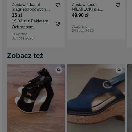
Zestaw 4 kaset
Zestaw kaset
magnetofonowych
NIEMIECKI dla
Język niemiecki -
średnio
15 zł
49,90 zł
ĆWICZENIA- dla
zaawansowanych
19,03 zł z Pakietem
średnio
Ochronnym
Jaworzno
zawansowanych plus
24 lipca 2026
Jaworzno
31 lipca 2026
Zobacz też