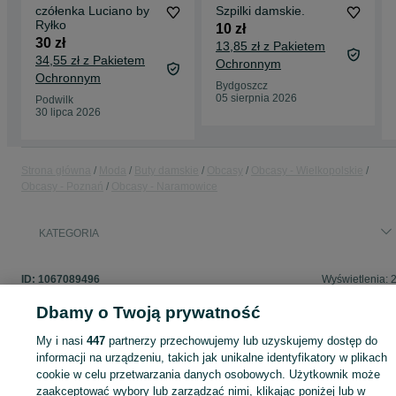
czółenka Luciano by
Szpilki damskie.
Ryłko
10 zł
30 zł
13,85 zł z Pakietem
34,55 zł z Pakietem
Ochronnym
Ochronnym
Bydgoszcz
05 sierpnia 2026
Podwilk
30 lipca 2026
Strona główna
Moda
Buty damskie
Obcasy
Obcasy - Wielkopolskie
Obcasy - Poznań
Obcasy - Naramowice
KATEGORIA
ID:
1067089496
Wyświetlenia: 
Dbamy o Twoją prywatność
My i nasi
447
partnerzy przechowujemy lub uzyskujemy dostęp do
informacji na urządzeniu, takich jak unikalne identyfikatory w plikach
Zaloguj się lub załóż konto na OLX, aby skontaktować się z t
cookie w celu przetwarzania danych osobowych. Użytkownik może
sprzedającym
zaakceptować wybory lub zarządzać nimi, klikając poniżej lub w