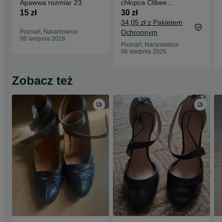
Apawwa rozmiar 23
chłopca Clibee
rozmiar 26
15 zł
30 zł
34,05 zł z Pakietem
Poznań, Naramowice
Ochronnym
06 sierpnia 2026
Poznań, Naramowice
06 sierpnia 2026
Zobacz też