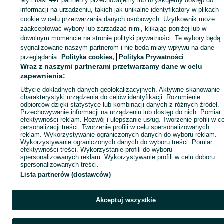
My i nasi
447
partnerzy przechowujemy lub uzyskujemy dostęp do
Zaloguj się lub załóż konto na OLX, aby skontaktować się z t
informacji na urządzeniu, takich jak unikalne identyfikatory w plikach
sprzedającym
cookie w celu przetwarzania danych osobowych. Użytkownik może
zaakceptować wybory lub zarządzać nimi, klikając poniżej lub w
dowolnym momencie na stronie polityki prywatności. Te wybory będą
sygnalizowane naszym partnerom i nie będą miały wpływu na dane
Zaloguj się / Załóż konto
przeglądania.
Polityka cookies,
Polityka Prywatności
Wraz z naszymi partnerami przetwarzamy dane w celu
Kup
zapewnienia:
Użycie dokładnych danych geolokalizacyjnych. Aktywne skanowanie
charakterystyki urządzenia do celów identyfikacji. Rozumienie
odbiorców dzięki statystyce lub kombinacji danych z różnych źródeł.
Przechowywanie informacji na urządzeniu lub dostęp do nich. Pomiar
efektywności reklam. Rozwój i ulepszanie usług. Tworzenie profili w c
personalizacji treści. Tworzenie profili w celu spersonalizowanych
reklam. Wykorzystywanie ograniczonych danych do wyboru reklam.
Wykorzystywanie ograniczonych danych do wyboru treści. Pomiar
efektywności treści. Wykorzystanie profili do wyboru
spersonalizowanych reklam. Wykorzystywanie profili w celu doboru
spersonalizowanych treści.
Lista partnerów (dostawców)
Akceptuj wszystkie