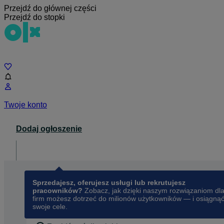
Przejdź do głównej części
Przejdź do stopki
Czat
Twoje konto
Dodaj ogłoszenie
Dla biznesu
opens in a new tab
Sprzedajesz, oferujesz usługi lub rekrutujesz
pracowników?
Zobacz, jak dzięki naszym rozwiązaniom dl
firm możesz dotrzeć do milionów użytkowników — i osiągną
swoje cele.