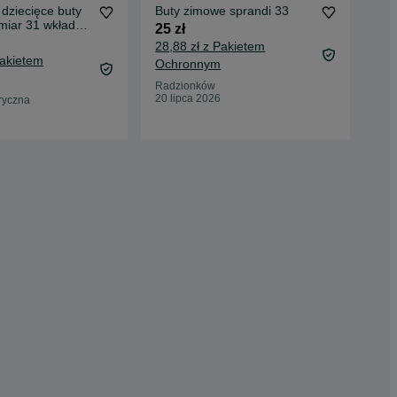
ziecięce buty
Buty zimowe sprandi 33
Trz
miar 31 wkładka
25 zł
50 
bardzo dob
28,88 zł z Pakietem
55,
Pakietem
Ochronnym
Oc
Radzionków
Łom
20 lipca 2026
29 
ryczna