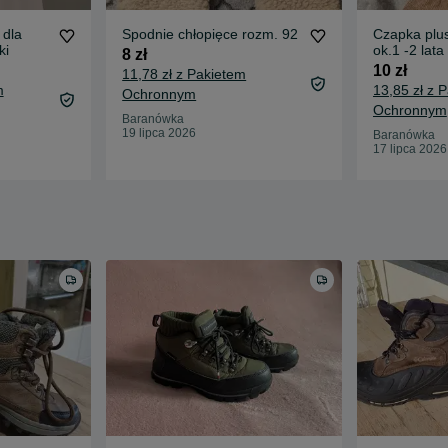
 dla
Spodnie chłopięce rozm. 92
Czapka plus
ki
ok.1 -2 lata
8 zł
10 zł
11,78 zł z Pakietem
m
13,85 zł z 
Ochronnym
Ochronnym
Baranówka
19 lipca 2026
Baranówka
17 lipca 2026