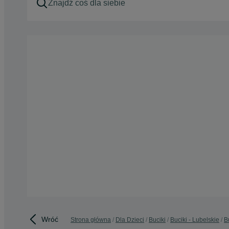
Wróć
Strona główna
Dla Dzieci
Buciki
Buciki - Lubelskie
B