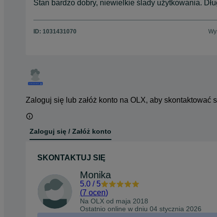
Stan bardzo dobry, niewielkie ślady użytkowania. D
ID:
1031431070
Wyś
Zaloguj się lub załóż konto na OLX, aby skontaktować 
Zaloguj się / Załóż konto
SKONTAKTUJ SIĘ
Monika
5.0
/
5
(
7 ocen
)
Na OLX od
maja 2018
Ostatnio online w dniu 04 stycznia 2026