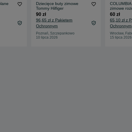
plane
Dziecięce buty zimowe
COLUMBIA d
Tommy Hilfiger
zimowe roz
19cm stan 
90 zł
60 zł
96,65 zł z Pakietem
65,10 zł z 
Ochronnym
Ochronnym
Poznań, Szczepankowo
Wrocław, Fab
10 lipca 2026
15 lipca 2026