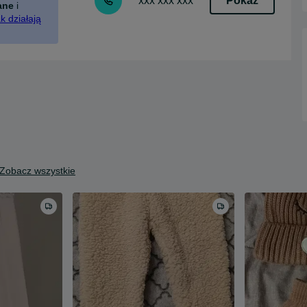
Pokaż
xxx xxx xxx
ane
i
k działają
Zobacz wszystkie