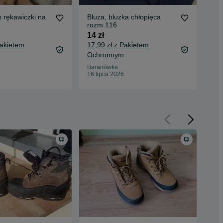
 rękawiczki na
Bluza, bluzka chłopięca
Jea
rozm 116
9 z
14 zł
12,
Pakietem
17,99 zł z Pakietem
Oc
Ochronnym
Bar
16 
Baranówka
16 lipca 2026