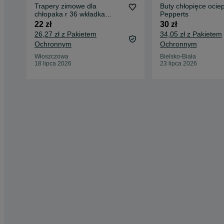
Trapery zimowe dla
Buty chłopięce ocie
chłopaka r 36 wkładka
Pepperts
24cm
22 zł
30 zł
26,27 zł z Pakietem
34,05 zł z Pakietem
Ochronnym
Ochronnym
Włoszczowa
Bielsko-Biała
18 lipca 2026
23 lipca 2026