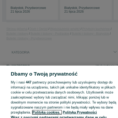
Białystok, Przydworcowe
Białystok, Przydworcowe
21 lipca 2026
21 lipca 2026
Strona główna
Dom i Ogród
Wyposażenie wnętrz
Przybory kuchenne
Butelki i bidony
Butelki i bidony - Podlaskie
Butelki i bidony - Białystok
Butelki i bidony - Przydworcowe
KATEGORIA
ID:
1017960918
Wyświetlenia: 
Dbamy o Twoją prywatność
My i nasi
447
partnerzy przechowujemy lub uzyskujemy dostęp do
informacji na urządzeniu, takich jak unikalne identyfikatory w plikach
Zaloguj się lub załóż konto na OLX, aby skontaktować się z t
cookie w celu przetwarzania danych osobowych. Użytkownik może
sprzedającym
zaakceptować wybory lub zarządzać nimi, klikając poniżej lub w
dowolnym momencie na stronie polityki prywatności. Te wybory będą
sygnalizowane naszym partnerom i nie będą miały wpływu na dane
Zaloguj się / Załóż konto
przeglądania.
Polityka cookies,
Polityka Prywatności
Wraz z naszymi partnerami przetwarzamy dane w celu