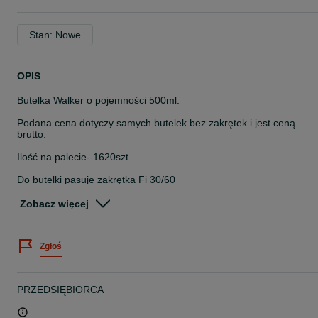
Stan: Nowe
OPIS
Butelka Walker o pojemności 500ml.
Podana cena dotyczy samych butelek bez zakrętek i jest ceną
brutto.
Ilość na palecie- 1620szt
Do butelki pasuje zakrętka Fi 30/60
Dostępne w kolorach:
-czarna
Zobacz więcej
-złota
DOSTAWA GRATIS DO 100KM LUB ODBIÓR OSOBISTY!
Zgłoś
Dziękujemy i zapraszamy na zakupy.
Zespół Sklepu AlkoLudek
PRZEDSIĘBIORCA