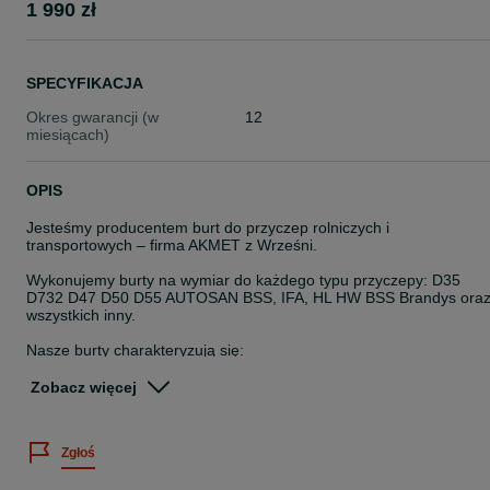
1 990 zł
SPECYFIKACJA
Okres gwarancji (w
12
miesiącach)
OPIS
Jesteśmy producentem burt do przyczep rolniczych i
transportowych – firma AKMET z Wrześni.
Wykonujemy burty na wymiar do każdego typu przyczepy: D35
D732 D47 D50 D55 AUTOSAN BSS, IFA, HL HW BSS Brandys ora
wszystkich inny.
Nasze burty charakteryzują się:
Solidną konstrukcją – rama z profili zamkniętych (50x50x2 lub 3m
Zobacz więcej
lub 60x40x2 lub 3mm)
Trwałym wypełnieniem – blacha stalowa tłoczona na wzór Autosan
Zgłoś
lub w szeroki trapez holenderski