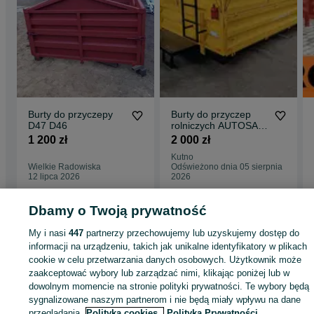
Burty do przyczepy
Burty do przyczep
D47 D46
rolniczych AUTOSAN
IFA BRANDYSS
1 200 zł
2 000 zł
Kutno
Wielkie Radowiska
Odświeżono dnia 05 sierpnia
12 lipca 2026
2026
Dbamy o Twoją prywatność
Strona główna
Rolnictwo
Części do maszyn rolniczych
Części do maszyn
My i nasi
447
partnerzy przechowujemy lub uzyskujemy dostęp do
rolniczych - Wielkopolskie
Części do maszyn rolniczych - Września
informacji na urządzeniu, takich jak unikalne identyfikatory w plikach
cookie w celu przetwarzania danych osobowych. Użytkownik może
KATEGORIA
zaakceptować wybory lub zarządzać nimi, klikając poniżej lub w
dowolnym momencie na stronie polityki prywatności. Te wybory będą
sygnalizowane naszym partnerom i nie będą miały wpływu na dane
ID:
1001817433
Wyświetlenia: 43
przeglądania.
Polityka cookies,
Polityka Prywatności