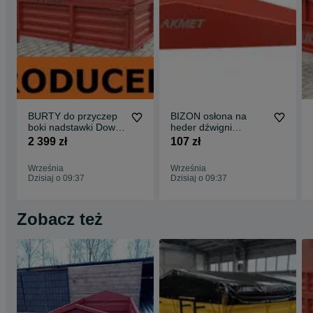
BURTY do przyczep
BIZON osłona na
boki nadstawki Dowóz
heder dźwigni
GRATIS D-732 D-47
nagarniacza targańca
2 399 zł
107 zł
kompletne
na paski kosę heder
Września
Września
Dzisiaj o 09:37
Dzisiaj o 09:37
Zobacz też