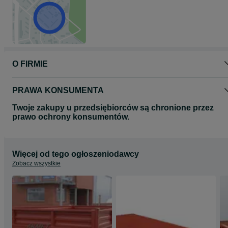
Strona internetowa: www.akmet.net.pl
Postaw na trwałość i pewność. Wybierz burty od polskiego
producenta z doświadczeniem.
Nie będziemy się uczyć na twoich burtach, wykonujemy około 2000
kompletów burt rocznie .
Zawsze dobieramy takie rozwiązanie abyś był zadowolony i zmieści
się w swoim budżecie.
O FIRMIE
PRAWA KONSUMENTA
Twoje zakupy u przedsiębiorców są chronione przez
prawo ochrony konsumentów.
Więcej od tego ogłoszeniodawcy
Zobacz wszystkie