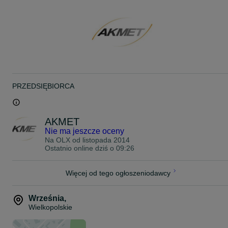
Profesjonalnym wykończeniem – estetyczne i szczelne spawy
Możliwością montażu dodatkowych opcji – wysypy boczne i tylne,
drabinki, podesty, belki pod lampy
Dlaczego warto wybrać nasze burty:
100% polska produkcja – pełna kontrola nad jakością
Własny park maszynowy – szybka realizacja zamówień
PRZEDSIĘBIORCA
Szybki, często darmowy transport na terenie całej Polski
Doradztwo techniczne i indywidualna wycena
AKMET
Jak zamówić:
Nie ma jeszcze oceny
Zadzwoń lub napisz – przygotujemy dla Ciebie szybką wycenę
Na OLX od
listopada 2014
6*0*2*3*9*5*5*6*8
Ostatnio online dziś o 09:26
Podaj wymiary lub model przyczepy – my zajmiemy się resztą
6*0*2*3*9*5*5*6*8
Więcej od tego ogłoszeniodawcy
Zobacz efekt naszych prac: youtube.com/watch?v=lACkw7zFqCM
Września
,
Dane kontaktowe: AKMET – Producent burt do przyczep
Wielkopolskie
ul. Leśna 10A, 62-300 Września
Tel.: 6*0*2*3*9*5*5*6*8