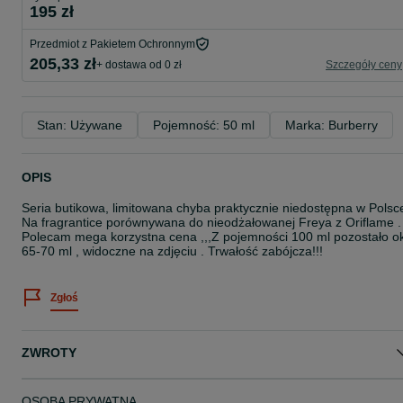
195 zł
Przedmiot z Pakietem Ochronnym
205,33 zł
+ dostawa od 0 zł
Szczegóły ceny
Stan: Używane
Pojemność: 50 ml
Marka: Burberry
OPIS
Seria butikowa, limitowana chyba praktycznie niedostępna w Polsc
Na fragrantice porównywana do nieodżałowanej Freya z Oriflame .
Polecam mega korzystna cena ,,,Z pojemności 100 ml pozostało o
65-70 ml , widoczne na zdjęciu . Trwałość zabójcza!!!
Zgłoś
ZWROTY
OSOBA PRYWATNA