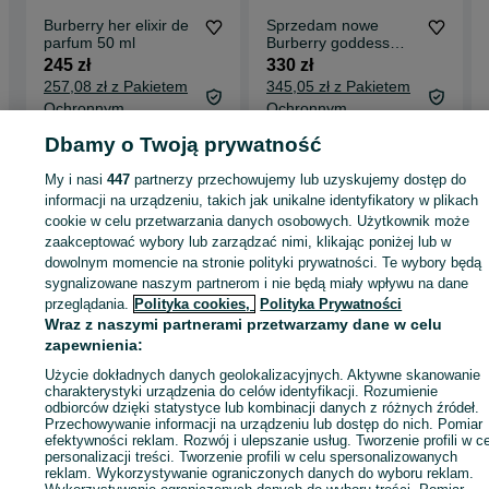
Burberry her elixir de
Sprzedam nowe
parfum 50 ml
Burberry goddess
amber vanila
245 zł
330 zł
257,08 zł z Pakietem
345,05 zł z Pakietem
Ochronnym
Ochronnym
Wymysłów
Łódź, Polesie
Dbamy o Twoją prywatność
08 lipca 2026
31 lipca 2026
My i nasi
447
partnerzy przechowujemy lub uzyskujemy dostęp do
informacji na urządzeniu, takich jak unikalne identyfikatory w plikach
cookie w celu przetwarzania danych osobowych. Użytkownik może
Strona główna
Zdrowie i Uroda
Perfumy
Dla mężczyzn
Wody perfumowa
zaakceptować wybory lub zarządzać nimi, klikając poniżej lub w
Wody perfumowane - Lubuskie
Wody perfumowane - Zielona Góra
dowolnym momencie na stronie polityki prywatności. Te wybory będą
sygnalizowane naszym partnerom i nie będą miały wpływu na dane
przeglądania.
Polityka cookies,
Polityka Prywatności
KATEGORIA
Wraz z naszymi partnerami przetwarzamy dane w celu
zapewnienia:
ID:
1072845580
Wyświetlenia: 
Użycie dokładnych danych geolokalizacyjnych. Aktywne skanowanie
charakterystyki urządzenia do celów identyfikacji. Rozumienie
odbiorców dzięki statystyce lub kombinacji danych z różnych źródeł.
Przechowywanie informacji na urządzeniu lub dostęp do nich. Pomiar
Kup
efektywności reklam. Rozwój i ulepszanie usług. Tworzenie profili w c
personalizacji treści. Tworzenie profili w celu spersonalizowanych
reklam. Wykorzystywanie ograniczonych danych do wyboru reklam.