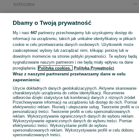
KATEGORIA
ID:
1046123573
Wyświetlenia: 7
Dbamy o Twoją prywatność
My i nasi
447
partnerzy przechowujemy lub uzyskujemy dostęp do
informacji na urządzeniu, takich jak unikalne identyfikatory w plikach
cookie w celu przetwarzania danych osobowych. Użytkownik może
Zaloguj się lub załóż konto na OLX, aby skontaktować się z t
zaakceptować wybory lub zarządzać nimi, klikając poniżej lub w
sprzedającym
dowolnym momencie na stronie polityki prywatności. Te wybory będą
sygnalizowane naszym partnerom i nie będą miały wpływu na dane
przeglądania.
Polityka cookies,
Polityka Prywatności
Wraz z naszymi partnerami przetwarzamy dane w celu
Zaloguj się / Załóż konto
zapewnienia:
Użycie dokładnych danych geolokalizacyjnych. Aktywne skanowanie
Wyślij wiadomość
charakterystyki urządzenia do celów identyfikacji. Rozumienie
odbiorców dzięki statystyce lub kombinacji danych z różnych źródeł.
Przechowywanie informacji na urządzeniu lub dostęp do nich. Pomiar
efektywności reklam. Rozwój i ulepszanie usług. Tworzenie profili w c
personalizacji treści. Tworzenie profili w celu spersonalizowanych
reklam. Wykorzystywanie ograniczonych danych do wyboru reklam.
Wykorzystywanie ograniczonych danych do wyboru treści. Pomiar
efektywności treści. Wykorzystanie profili do wyboru
spersonalizowanych reklam. Wykorzystywanie profili w celu doboru
spersonalizowanych treści.