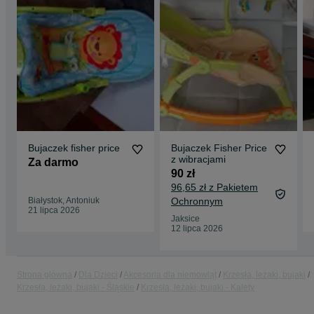
Bujaczek fisher price
Bujaczek Fisher Price
z wibracjami
Za darmo
90 zł
96,65 zł z Pakietem
Białystok, Antoniuk
Ochronnym
21 lipca 2026
Jaksice
12 lipca 2026
Strona główna
Dla Dzieci
Akcesoria dla niemowląt
Krzesła, leżaki, bujaki
Krzesła, leżaki, bujaki - Śląskie
Krzesła, leżaki, bujaki - Kalety