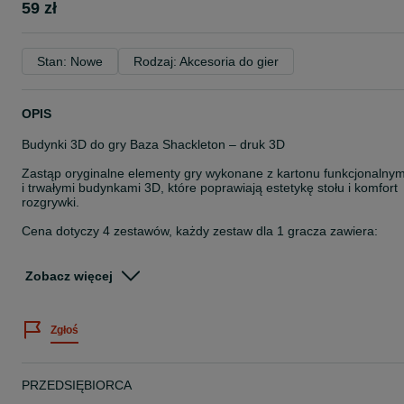
59 zł
Stan: Nowe
Rodzaj: Akcesoria do gier
OPIS
Budynki 3D do gry Baza Shackleton – druk 3D
Zastąp oryginalne elementy gry wykonane z kartonu funkcjonalnym
i trwałymi budynkami 3D, które poprawiają estetykę stołu i komfort
rozgrywki.
Cena dotyczy 4 zestawów, każdy zestaw dla 1 gracza zawiera:
5 × Kopuła (1)
3 × Warsztat (2)
Zobacz więcej
3 × Laboratorium (3)
1 × Centrum dowodzenia (5)
Zgłoś
Dostępne kolory graczy:
Różowy
Fioletowy
PRZEDSIĘBIORCA
Zielony