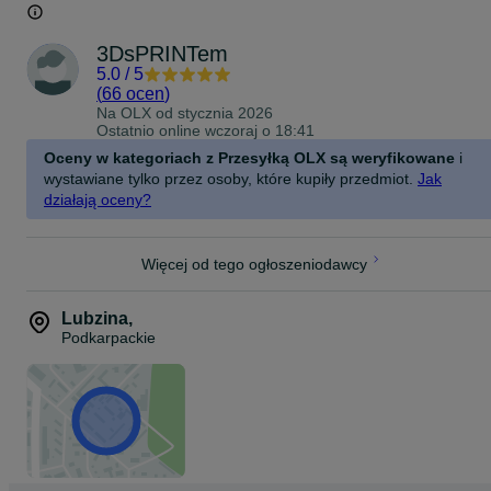
Brązowy
Korzyści:
3DsPRINTem
-Zastępują standardowe elementy kartonowe
5.0
/
5
-Trwałe i odporne na uszkodzenia
(
66 ocen
)
-Poprawiają czytelność i wygląd planszy
Na OLX od
stycznia 2026
-Ułatwiają setup i przechowywanie komponentów
Ostatnio online wczoraj o 18:41
Materiały i wykonanie:
Oceny w kategoriach z Przesyłką OLX są weryfikowane
i
-Druk 3D z wysokiej jakości PLA
wystawiane tylko przez osoby, które kupiły przedmiot.
Jak
-Elementy w pełnej gamie kolorów graczy
działają oceny?
Projekt i licencja:
Projekt autorstwa: JuiceNeutron
Więcej od tego ogłoszeniodawcy
Udostępniony na licencji: Attribution-ShareAlike 3.0 Unported (CC
BY-SA 3.0)
Lubzina
,
Podkarpackie