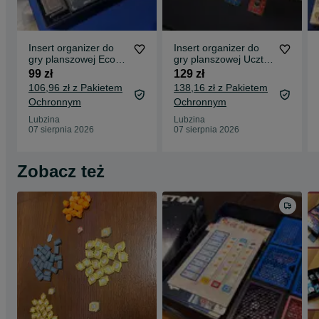
Insert organizer do
Insert organizer do
gry planszowej Ecos:
gry planszowej Uczta
First Continent + New
dla Odyna (A Feast
99 zł
129 zł
Horizon
for Odin) +
106,96 zł z Pakietem
138,16 zł z Pakietem
Norwegowie (The
Ochronnym
Ochronnym
Norwegians)
Lubzina
Lubzina
07 sierpnia 2026
07 sierpnia 2026
Zobacz też