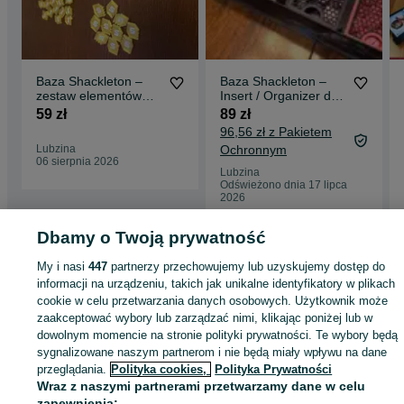
Baza Shackleton –
Baza Shackleton –
zestaw elementów
Insert / Organizer do
3D, kredyty, tytan,
gry planszowej
59 zł
89 zł
metale ziem rzadkich
96,56 zł z Pakietem
Lubzina
Ochronnym
06 sierpnia 2026
Lubzina
Odświeżono dnia 17 lipca
2026
Dbamy o Twoją prywatność
Strona główna
Sport i Hobby
Gry planszowe
Gry planszowe - Podkarpacki
My i nasi
447
partnerzy przechowujemy lub uzyskujemy dostęp do
Gry planszowe - Lubzina
informacji na urządzeniu, takich jak unikalne identyfikatory w plikach
cookie w celu przetwarzania danych osobowych. Użytkownik może
zaakceptować wybory lub zarządzać nimi, klikając poniżej lub w
KATEGORIA
dowolnym momencie na stronie polityki prywatności. Te wybory będą
sygnalizowane naszym partnerom i nie będą miały wpływu na dane
ID:
1049143838
Wyświetlenia: 2
przeglądania.
Polityka cookies,
Polityka Prywatności
Wraz z naszymi partnerami przetwarzamy dane w celu
zapewnienia: