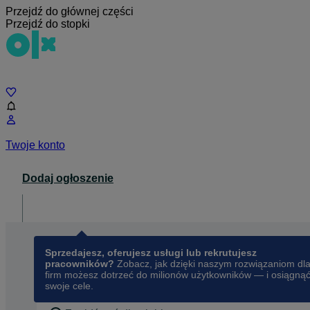
Przejdź do głównej części
Przejdź do stopki
Czat
Twoje konto
Dodaj ogłoszenie
Dla biznesu
opens in a new tab
Sprzedajesz, oferujesz usługi lub rekrutujesz
pracowników?
Zobacz, jak dzięki naszym rozwiązaniom dl
firm możesz dotrzeć do milionów użytkowników — i osiągną
swoje cele.