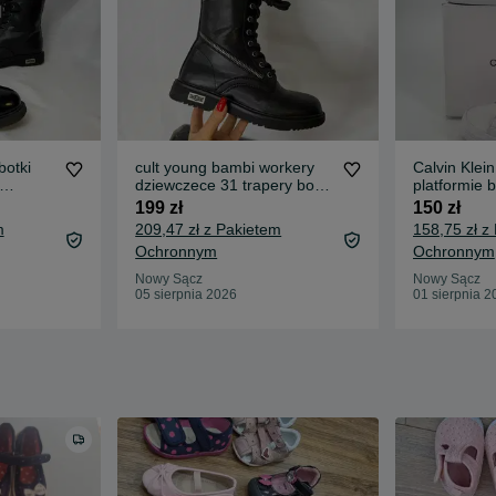
otki
cult young bambi workery
Calvin Klei
dziewczece 31 trapery botki
platformie 
za
skorzane kultowe
buty vultc
199 zł
150 zł
m
209,47 zł z Pakietem
158,75 zł z
Ochronnym
Ochronnym
Nowy Sącz
Nowy Sącz
05 sierpnia 2026
01 sierpnia 2