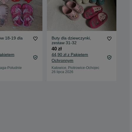
ów 18-19 dla
Buty dla dziewczynki,
ZE
zestaw 31-32
roz
dzi
40 zł
65 
Pakietem
44,90 zł z Pakietem
70,
Ochronnym
Oc
aga-Południe
Katowice, Piotrowice-Ochojec
Dal
26 lipca 2026
03 