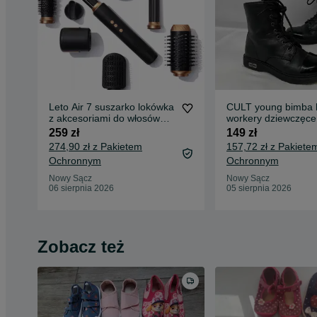
Leto Air 7 suszarko lokówka
CULT young bimba b
z akcesoriami do włosów
workery dziewczęce
walentynki
dziecięce jesienne 
259 zł
149 zł
kostke
274,90 zł z Pakietem
157,72 zł z Pakiete
Ochronnym
Ochronnym
Nowy Sącz
Nowy Sącz
06 sierpnia 2026
05 sierpnia 2026
Zobacz też