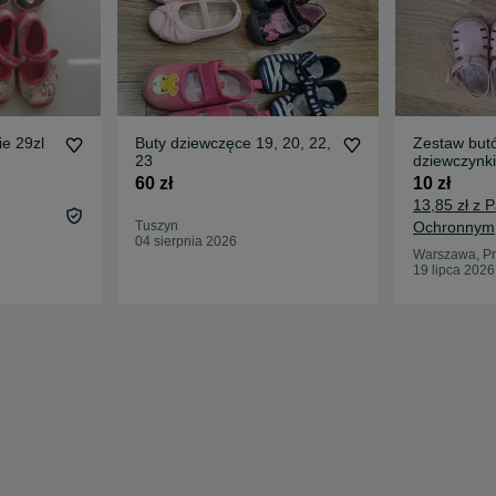
ie 29zl
Buty dziewczęce 19, 20, 22,
Zestaw but
23
dziewczynki
60 zł
10 zł
13,85 zł z 
Tuszyn
Ochronnym
04 sierpnia 2026
Warszawa, Pr
19 lipca 2026