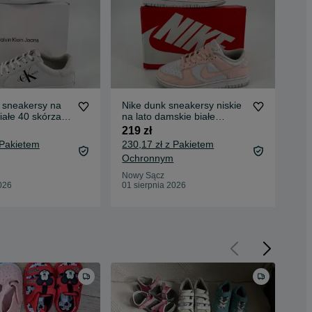
n sneakersy na
Nike dunk sneakersy niskie
Und
białe 40 skórzane
na lato damskie białe
bie
pomarańczowe 40,5
40 
219 zł
249
 Pakietem
230,17 zł z Pakietem
261
Ochronnym
Oc
Nowy Sącz
Now
026
01 sierpnia 2026
01 