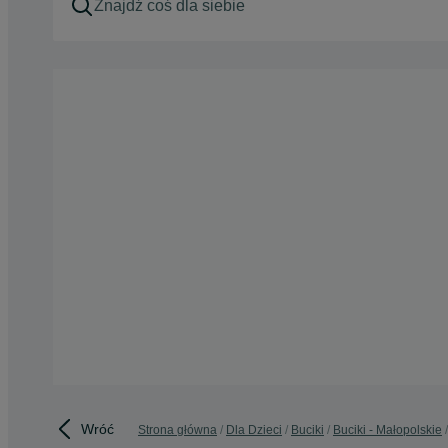
Wróć
Strona główna
Dla Dzieci
Buciki
Buciki - Małopolskie