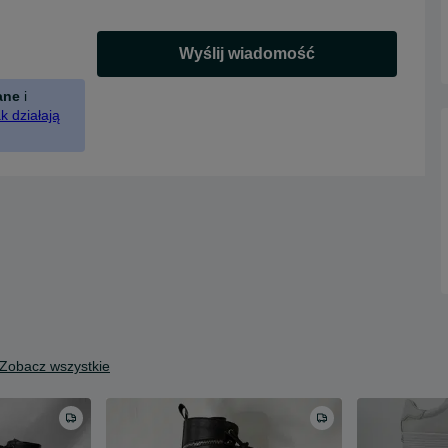
Wyślij wiadomość
ane
i
k działają
Zobacz wszystkie