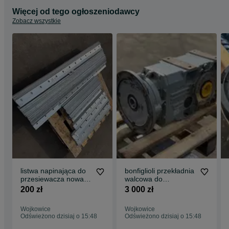
Więcej od tego ogłoszeniodawcy
Zobacz wszystkie
listwa napinająca do
bonfiglioli przekładnia
przesiewacza nowa
walcowa do
ocynk
przesiewacza mc
200 zł
3 000 zł
closkey 1:29.9
Wojkowice
Wojkowice
Odświeżono dzisiaj o 15:48
Odświeżono dzisiaj o 15:48