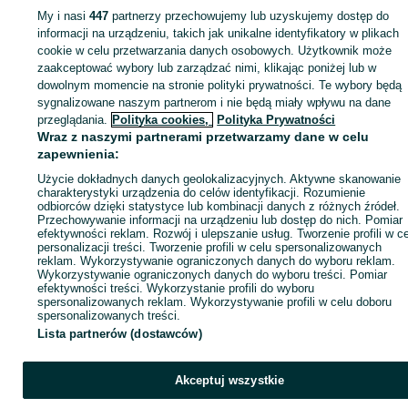
My i nasi
447
partnerzy przechowujemy lub uzyskujemy dostęp do
informacji na urządzeniu, takich jak unikalne identyfikatory w plikach
Strona główna
Rolnictwo
Części do maszyn rolniczych
Części do maszyn
cookie w celu przetwarzania danych osobowych. Użytkownik może
rolniczych - Śląskie
Części do maszyn rolniczych - Wojkowice
zaakceptować wybory lub zarządzać nimi, klikając poniżej lub w
dowolnym momencie na stronie polityki prywatności. Te wybory będą
KATEGORIA
sygnalizowane naszym partnerom i nie będą miały wpływu na dane
przeglądania.
Polityka cookies,
Polityka Prywatności
Wraz z naszymi partnerami przetwarzamy dane w celu
ID:
997097310
Wyświetlenia: 1
zapewnienia:
Użycie dokładnych danych geolokalizacyjnych. Aktywne skanowanie
charakterystyki urządzenia do celów identyfikacji. Rozumienie
Zadzwoń / SMS
Wyślij wiadomość
odbiorców dzięki statystyce lub kombinacji danych z różnych źródeł.
Przechowywanie informacji na urządzeniu lub dostęp do nich. Pomiar
efektywności reklam. Rozwój i ulepszanie usług. Tworzenie profili w c
personalizacji treści. Tworzenie profili w celu spersonalizowanych
reklam. Wykorzystywanie ograniczonych danych do wyboru reklam.
Wykorzystywanie ograniczonych danych do wyboru treści. Pomiar
efektywności treści. Wykorzystanie profili do wyboru
spersonalizowanych reklam. Wykorzystywanie profili w celu doboru
spersonalizowanych treści.
Lista partnerów (dostawców)
Akceptuj wszystkie