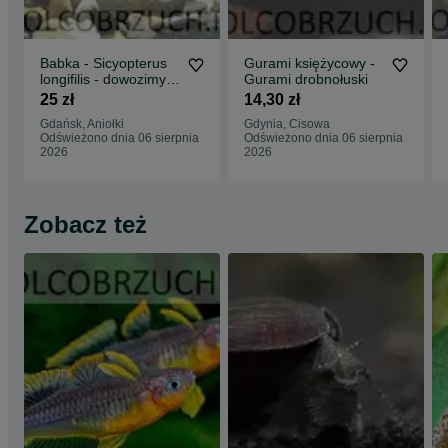
Babka - Sicyopterus
Gurami księżycowy -
longifilis - dowozimy,
Gurami drobnołuski
wysyłamy
25 zł
14,30 zł
Gdańsk, Aniołki
Gdynia, Cisowa
Odświeżono dnia 06 sierpnia
Odświeżono dnia 06 sierpnia
2026
2026
Zobacz też