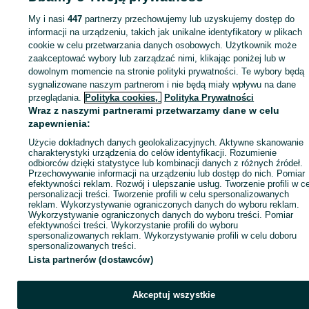
My i nasi
447
partnerzy przechowujemy lub uzyskujemy dostęp do
Zaloguj się lub załóż konto na OLX, aby skontaktować się z t
informacji na urządzeniu, takich jak unikalne identyfikatory w plikach
sprzedającym
cookie w celu przetwarzania danych osobowych. Użytkownik może
zaakceptować wybory lub zarządzać nimi, klikając poniżej lub w
dowolnym momencie na stronie polityki prywatności. Te wybory będą
Zaloguj się / Załóż konto
sygnalizowane naszym partnerom i nie będą miały wpływu na dane
przeglądania.
Polityka cookies,
Polityka Prywatności
Wraz z naszymi partnerami przetwarzamy dane w celu
Zadzwoń / SMS
Wyślij wiadomość
zapewnienia:
Użycie dokładnych danych geolokalizacyjnych. Aktywne skanowanie
charakterystyki urządzenia do celów identyfikacji. Rozumienie
odbiorców dzięki statystyce lub kombinacji danych z różnych źródeł.
Przechowywanie informacji na urządzeniu lub dostęp do nich. Pomiar
efektywności reklam. Rozwój i ulepszanie usług. Tworzenie profili w c
personalizacji treści. Tworzenie profili w celu spersonalizowanych
reklam. Wykorzystywanie ograniczonych danych do wyboru reklam.
Wykorzystywanie ograniczonych danych do wyboru treści. Pomiar
efektywności treści. Wykorzystanie profili do wyboru
spersonalizowanych reklam. Wykorzystywanie profili w celu doboru
spersonalizowanych treści.
Lista partnerów (dostawców)
Akceptuj wszystkie