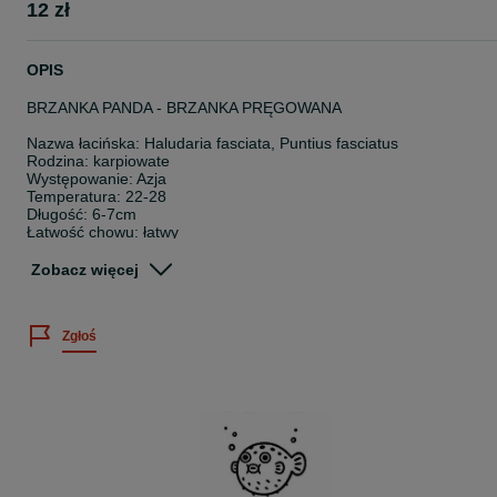
12 zł
OPIS
BRZANKA PANDA - BRZANKA PRĘGOWANA
Nazwa łacińska: Haludaria fasciata, Puntius fasciatus
Rodzina: karpiowate
Występowanie: Azja
Temperatura: 22-28
Długość: 6-7cm
Łatwość chowu: łatwy
Pokarm: wszystkożerna
Zobacz więcej
Wielkość sprzedawanych osobników: 2-4cm
Cena dotyczy 1 sztuki.
Zgłoś
Posiadamy bogatą ofertę ryb akwariowych, skorupiaków oraz rośli
wodnych.
Sprawdź nasze pozostałe ogłoszenia
~
Twoje zamówienie dotrze do Ciebie bezpiecznie, ponieważ: