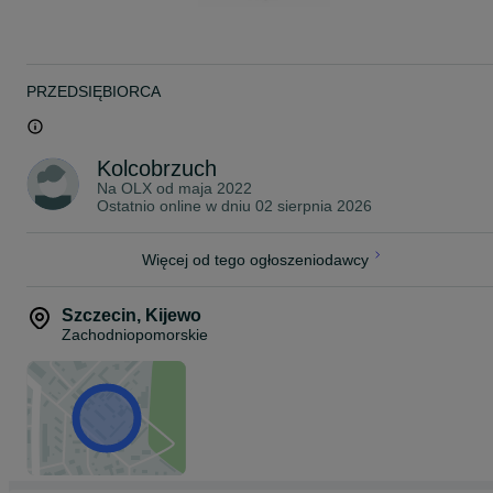
Rybki pakujemy w podwójne worki wypełnione czystym tlenem z
butli. Następnie umieszczamy je w profesjonalnym styroboxie, któr
zapewnia utrzymanie optymalnej temperatury podczas transportu.
W okresie jesienno-zimowym dodajemy dodatkowy ogrzewacz,
który utrzymuje stałą temperaturę wewnątrz opakowania.
PRZEDSIĘBIORCA
Przesyłki dostarczamy kurierem na terenie całej Polski, w pełnej
zgodności z obowiązującymi przepisami prawa.
Posiadamy wymagane uprawnienia oraz zawartą umowę, które
Kolcobrzuch
umożliwiają nam legalny przewóz żywych zwierząt.
Na OLX od
maja 2022
Ostatnio online w dniu 02 sierpnia 2026
Koszt wysyłki:
KURIER - 40 zł
Więcej od tego ogłoszeniodawcy
~
ZAPRASZAMY NA NASZE POZOSTAŁE OGŁOSZENIA!
Szczecin
,
Kijewo
Zachodniopomorskie