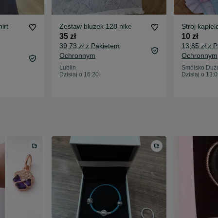
irt
Zestaw bluzek 128 nike
Stroj kąpie
35 zł
10 zł
39,73 zł z Pakietem
13,85 zł z 
Ochronnym
Ochronnym
Lublin
Smólsko Duż
Dzisiaj o 16:20
Dzisiaj o 13: