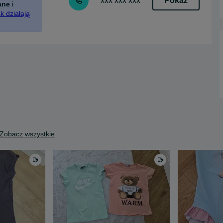
Pokaż
xxx xxx xxx
ane
i
k działają
Zobacz wszystkie