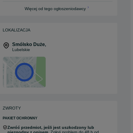
Więcej od tego ogłoszeniodawcy
LOKALIZACJA
Smólsko Duże
,
Lubelskie
ZWROTY
PAKIET OCHRONNY
Zwróć przedmiot, jeśli jest uszkodzony lub
niezgodny z opisem.
Zgłoś problem do 48 h od