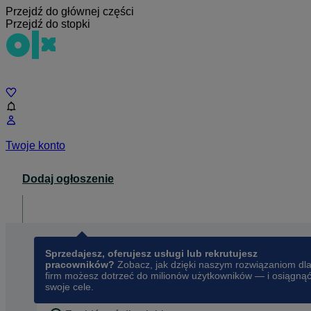
Przejdź do głównej części
Przejdź do stopki
Czat
Twoje konto
Dodaj ogłoszenie
Dla biznesu
opens in a new tab
Sprzedajesz, oferujesz usługi lub rekrutujesz
pracowników?
Zobacz, jak dzięki naszym rozwiązaniom dl
firm możesz dotrzeć do milionów użytkowników — i osiągną
swoje cele.