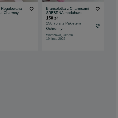
a Regulowana
Bransoletka z Charmsami
Now
a Charmsy,
SREBRNA modułowa
pos
• NA PREZENT •
regulowana pandorka
Wyp
150 zł
35 
NOWA
158,75 zł z Pakietem
39,
Ochronnym
Oc
Warszawa, Ochota
Suw
19 lipca 2026
26 