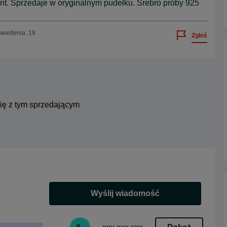
ent. Sprzedaje w oryginalnym pudełku. Srebro próby 925
wietlenia: 18
Zgłoś
się z tym sprzedającym
Wyślij wiadomość