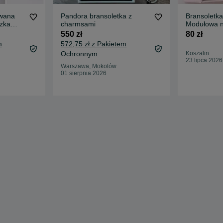
owana
Pandora bransoletka z
Bransoletk
zka
charmsami
Modułowa n
ve
Rose Gold 
550 zł
80 zł
m
572,75 zł z Pakietem
Ochronnym
Koszalin
23 lipca 2026
Warszawa, Mokotów
01 sierpnia 2026