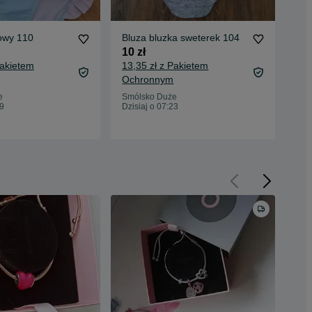
lowy 110
Bluza bluzka sweterek 104
Let
ram
10 zł
10 
Pakietem
13,35 zł z Pakietem
13,
Ochronnym
Oc
e
Smólsko Duże
09
Dzisiaj o 07:23
Smó
Dzis