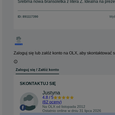
Srebrna nowa bransoletka z litera Z. Idealna na prez
ID:
891117390
Wyś
Zaloguj się lub załóż konto na OLX, aby skontaktować 
Zaloguj się / Załóż konto
SKONTAKTUJ SIĘ
Justyna
4.8
/
5
(
62 oceny
)
Na OLX od
listopada 2012
Ostatnio online w dniu 31 lipca 2026