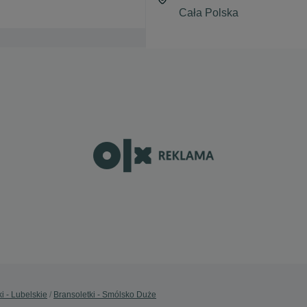
i - Lubelskie
Bransoletki - Smólsko Duże