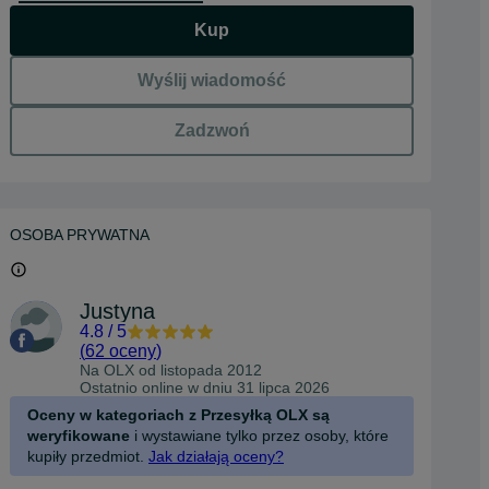
Kup
Wyślij wiadomość
Zadzwoń
OSOBA PRYWATNA
Justyna
4.8
/
5
(
62 oceny
)
Na OLX od
listopada 2012
Ostatnio online w dniu 31 lipca 2026
Oceny w kategoriach z Przesyłką OLX są
weryfikowane
i wystawiane tylko przez osoby, które
kupiły przedmiot.
Jak działają oceny?