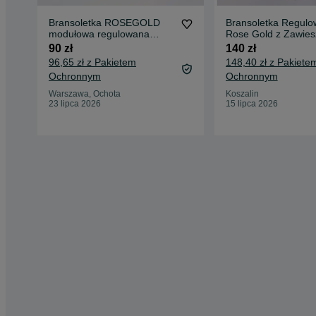
Bransoletka ROSEGOLD
Bransoletka Regul
modułowa regulowana
Rose Gold z Zawies
pandorka charmsy koralik
Fioletowy Bratek Pa
90 zł
140 zł
NOWA
96,65 zł z Pakietem
148,40 zł z Pakiete
Ochronnym
Ochronnym
Warszawa, Ochota
Koszalin
23 lipca 2026
15 lipca 2026