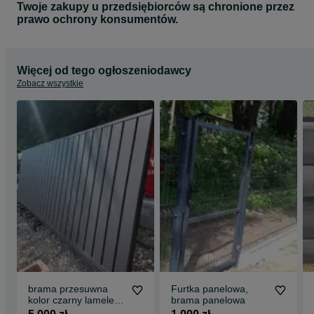
Twoje zakupy u przedsiębiorców są chronione przez
prawo ochrony konsumentów.
Więcej od tego ogłoszeniodawcy
Zobacz wszystkie
brama przesuwna
Furtka panelowa,
kolor czarny lamele
brama panelowa
wym 4920x1635