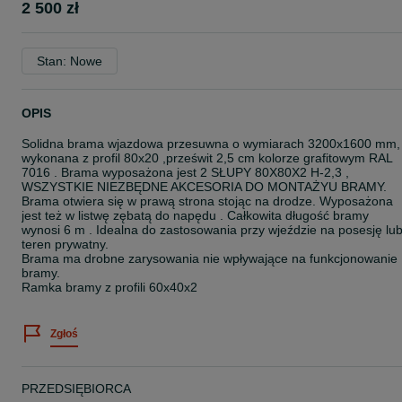
2 500 zł
Stan: Nowe
OPIS
Solidna brama wjazdowa przesuwna o wymiarach 3200x1600 mm,
wykonana z profil 80x20 ,prześwit 2,5 cm kolorze grafitowym RAL
7016 . Brama wyposażona jest 2 SŁUPY 80X80X2 H-2,3 ,
WSZYSTKIE NIEZBĘDNE AKCESORIA DO MONTAŻYU BRAMY.
Brama otwiera się w prawą strona stojąc na drodze. Wyposażona
jest też w listwę zębatą do napędu . Całkowita długość bramy
wynosi 6 m . Idealna do zastosowania przy wjeździe na posesję lu
teren prywatny.
Brama ma drobne zarysowania nie wpływające na funkcjonowanie
bramy.
Ramka bramy z profili 60x40x2
Zgłoś
PRZEDSIĘBIORCA