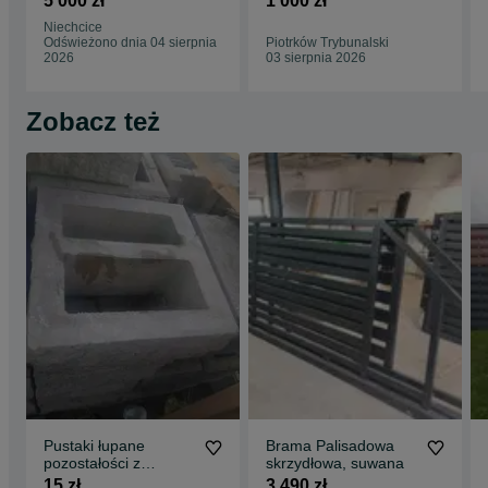
5 000 zł
1 000 zł
Niechcice
Odświeżono dnia 04 sierpnia
Piotrków Trybunalski
2026
03 sierpnia 2026
Zobacz też
Pustaki łupane
Brama Palisadowa
pozostałości z
skrzydłowa, suwana
ogrodzenia
15 zł
3 490 zł