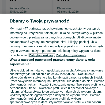
Kobiele Wielkie
Kleszczów
30 lipca 2026
03 sierpnia 2026
Dbamy o Twoją prywatność
My i nasi
447
partnerzy przechowujemy lub uzyskujemy dostęp do
Strona główna
Budowa i Remont
Bramy i ogrodzenia
Bramy
Bramy -
informacji na urządzeniu, takich jak unikalne identyfikatory w plikach
Łódzkie
Bramy - Niechcice
cookie w celu przetwarzania danych osobowych. Użytkownik może
zaakceptować wybory lub zarządzać nimi, klikając poniżej lub w
dowolnym momencie na stronie polityki prywatności. Te wybory będą
KATEGORIA
sygnalizowane naszym partnerom i nie będą miały wpływu na dane
przeglądania.
Polityka cookies,
Polityka Prywatności
ID:
Wraz z naszymi partnerami przetwarzamy dane w celu
1045550444
Wyświetlenia: 1
zapewnienia:
Użycie dokładnych danych geolokalizacyjnych. Aktywne skanowanie
Zadzwoń / SMS
Wyślij wiadomość
charakterystyki urządzenia do celów identyfikacji. Rozumienie
odbiorców dzięki statystyce lub kombinacji danych z różnych źródeł.
Przechowywanie informacji na urządzeniu lub dostęp do nich. Pomiar
efektywności reklam. Rozwój i ulepszanie usług. Tworzenie profili w c
personalizacji treści. Tworzenie profili w celu spersonalizowanych
reklam. Wykorzystywanie ograniczonych danych do wyboru reklam.
Wykorzystywanie ograniczonych danych do wyboru treści. Pomiar
efektywności treści. Wykorzystanie profili do wyboru
spersonalizowanych reklam. Wykorzystywanie profili w celu doboru