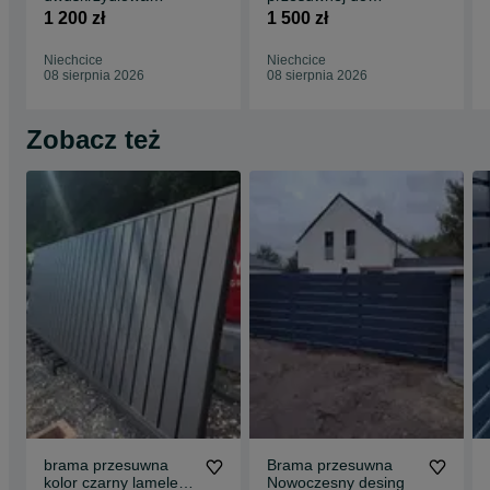
wypełnienie kątownik
wypełnienie ,wym.
1 200 zł
1 500 zł
kolor czarny
4000x1620 lewa
Niechcice
Niechcice
08 sierpnia 2026
08 sierpnia 2026
Zobacz też
brama przesuwna
Brama przesuwna
kolor czarny lamele
Nowoczesny desing