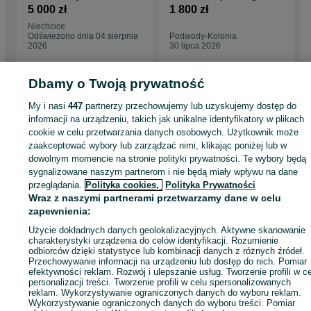
wym 4920x1635
5 000 zł
1 800 zł
Niechcice
Odświeżono dnia 04 sierpnia
Podwody-Kolonia
2026
30 lipca 2026
Dbamy o Twoją prywatność
My i nasi
447
partnerzy przechowujemy lub uzyskujemy dostęp do
Strona główna
Budowa i Remont
Bramy i ogrodzenia
Bramy
Bramy -
informacji na urządzeniu, takich jak unikalne identyfikatory w plikach
Łódzkie
Bramy - Niechcice
cookie w celu przetwarzania danych osobowych. Użytkownik może
zaakceptować wybory lub zarządzać nimi, klikając poniżej lub w
dowolnym momencie na stronie polityki prywatności. Te wybory będą
KATEGORIA
sygnalizowane naszym partnerom i nie będą miały wpływu na dane
przeglądania.
Polityka cookies,
Polityka Prywatności
ID:
1036552246
Wyświetlenia: 1
Wraz z naszymi partnerami przetwarzamy dane w celu
zapewnienia:
Użycie dokładnych danych geolokalizacyjnych. Aktywne skanowanie
Zadzwoń / SMS
Wyślij wiadomość
charakterystyki urządzenia do celów identyfikacji. Rozumienie
odbiorców dzięki statystyce lub kombinacji danych z różnych źródeł.
Przechowywanie informacji na urządzeniu lub dostęp do nich. Pomiar
efektywności reklam. Rozwój i ulepszanie usług. Tworzenie profili w c
personalizacji treści. Tworzenie profili w celu spersonalizowanych
reklam. Wykorzystywanie ograniczonych danych do wyboru reklam.
Wykorzystywanie ograniczonych danych do wyboru treści. Pomiar