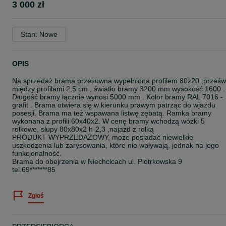
3 000 zł
Stan: Nowe
OPIS
Na sprzedaż brama przesuwna wypełniona profilem 80z20 ,prześw
między profilami 2,5 cm , światło bramy 3200 mm wysokość 1600 .
Długość bramy łącznie wynosi 5000 mm . Kolor bramy RAL 7016 -
grafit . Brama otwiera się w kierunku prawym patrząc do wjazdu
posesji. Brama ma też wspawana listwę zębatą. Ramka bramy
wykonana z profili 60x40x2. W cenę bramy wchodzą wózki 5
rolkowe, słupy 80x80x2 h-2,3 ,najazd z rolką
PRODUKT WYPRZEDAŻOWY, może posiadać niewielkie
uszkodzenia lub zarysowania, które nie wpływają, jednak na jego
funkcjonalność.
Brama do obejrzenia w Niechcicach ul. Piotrkowska 9
tel.69*******85
Zgłoś