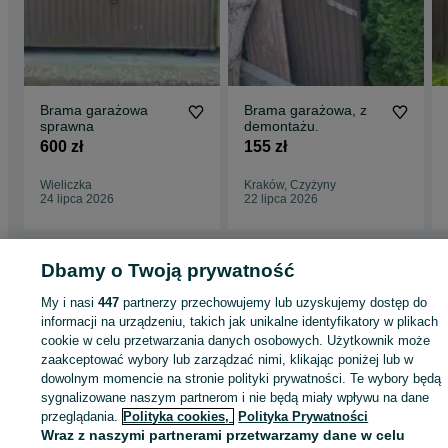
Brama garażowa
Brama garażowa, z
sprawna
demontażu.
600 zł
155 zł
Wieliczka
Kraków, Czyżyny
24 lipca 2026
22 lipca 2026
Dbamy o Twoją prywatność
Strona główna
Budowa i Remont
Bramy garażowe
Bramy garażowe
Bram
My i nasi
447
partnerzy przechowujemy lub uzyskujemy dostęp do
garażowe - Małopolskie
Bramy garażowe - Bochnia
informacji na urządzeniu, takich jak unikalne identyfikatory w plikach
cookie w celu przetwarzania danych osobowych. Użytkownik może
zaakceptować wybory lub zarządzać nimi, klikając poniżej lub w
KATEGORIA
dowolnym momencie na stronie polityki prywatności. Te wybory będą
sygnalizowane naszym partnerom i nie będą miały wpływu na dane
ID:
654988360
Wyświetlenia: 82
przeglądania.
Polityka cookies,
Polityka Prywatności
Wraz z naszymi partnerami przetwarzamy dane w celu