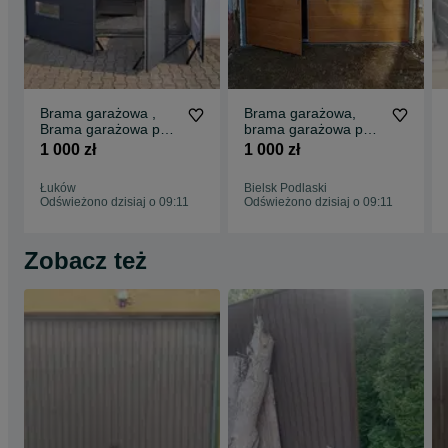
Brama garażowa ,
Brama garażowa,
Brama garażowa pod
brama garażowa pod
wymiar , bramy
wymiar. Bramy
1 000 zł
1 000 zł
garażowe
garażowe
Łuków
Bielsk Podlaski
Odświeżono dzisiaj o 09:11
Odświeżono dzisiaj o 09:11
Zobacz też