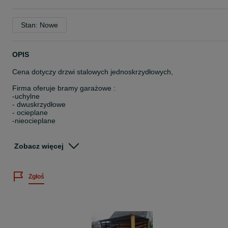
Stan: Nowe
OPIS
Cena dotyczy drzwi stalowych jednoskrzydłowych,
Firma oferuje bramy garażowe :
-uchylne
- dwuskrzydłowe
- ocieplane
-nieocieplane
Dodatkowo w bramach możemy wykonać :
- dodatkowe drzwi
Zobacz więcej
- okienka ( świetliki )
Wykonujemy bramy pod wymiar w dowolnym kolorze z palety barw
Zgłoś
RAL jak również drewnopodobne.
Do bram uchylnych możliwość zamontowania automatyki.
Jesteśmy małą firmą która stawia na jakość.
www.bramydarmont.pl