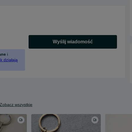
Wyślij wiadomość
ane
i
k działają
Zobacz wszystkie