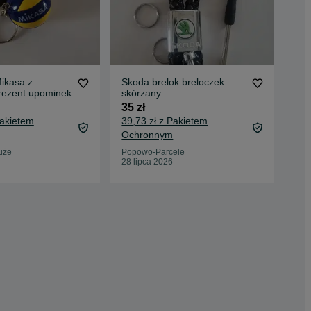
ikasa z
Skoda brelok breloczek
Sko
prezent upominek
skórzany
skó
35 zł
35 
Pakietem
39,73 zł z Pakietem
39,
Ochronnym
Oc
uże
Popowo-Parcele
Sta
28 lipca 2026
05 