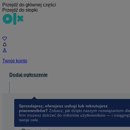
Przejdź do głównej części
Przejdź do stopki
Czat
Twoje konto
Dodaj ogłoszenie
Dla biznesu
opens in a new tab
Sprzedajesz, oferujesz usługi lub rekrutujesz
pracowników?
Zobacz, jak dzięki naszym rozwiązaniom dl
firm możesz dotrzeć do milionów użytkowników — i osiągną
swoje cele.