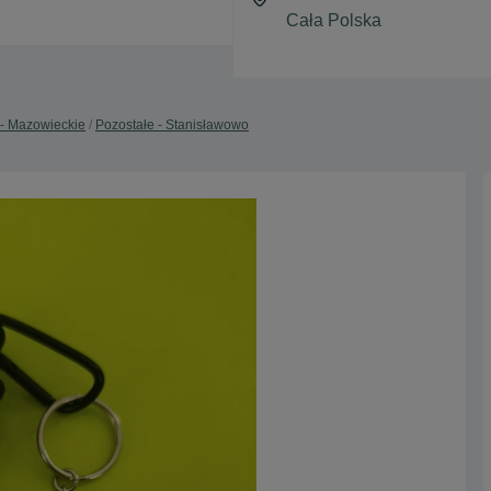
 - Mazowieckie
Pozostałe - Stanisławowo