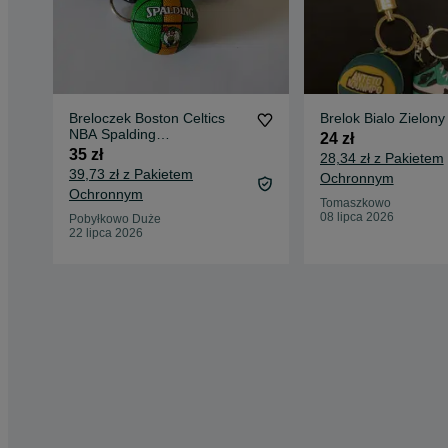
Breloczek Boston Celtics
Brelok Bialo Zielony
NBA Spalding
24 zł
wieloczęściowy
35 zł
28,34 zł z Pakietem
39,73 zł z Pakietem
Ochronnym
Ochronnym
Tomaszkowo
08 lipca 2026
Pobyłkowo Duże
22 lipca 2026