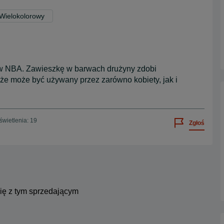
 Wielokolorowy
nów NBA. Zawieszkę w barwach drużyny zdobi
 że może być używany przez zarówno kobiety, jak i
wietlenia: 19
Zgłoś
się z tym sprzedającym