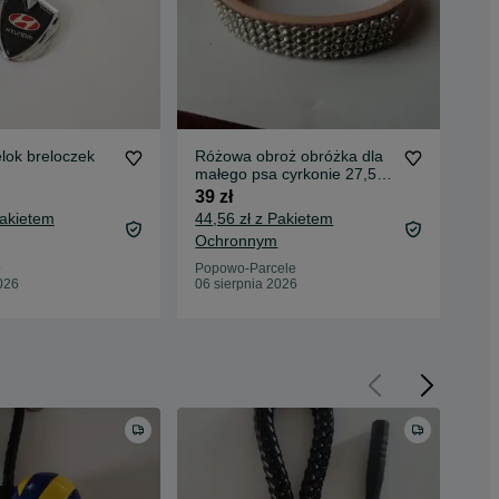
lok breloczek
Różowa obroż obróżka dla
Cit
małego psa cyrkonie 27,5
35 
cm-22,5 cm
39 zł
39,
Pakietem
44,56 zł z Pakietem
Oc
Ochronnym
Sta
06 
o
Popowo-Parcele
026
06 sierpnia 2026