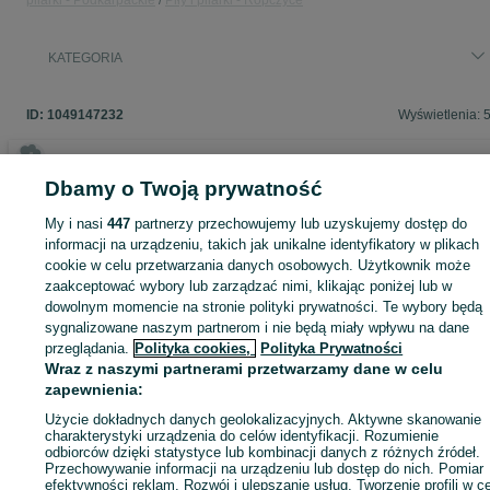
pilarki - Podkarpackie
Piły i pilarki - Ropczyce
KATEGORIA
ID:
1049147232
Wyświetlenia: 
Dbamy o Twoją prywatność
Zaloguj się lub załóż konto na OLX, aby skontaktować się z t
My i nasi
447
partnerzy przechowujemy lub uzyskujemy dostęp do
sprzedającym
informacji na urządzeniu, takich jak unikalne identyfikatory w plikach
cookie w celu przetwarzania danych osobowych. Użytkownik może
zaakceptować wybory lub zarządzać nimi, klikając poniżej lub w
Zaloguj się / Załóż konto
dowolnym momencie na stronie polityki prywatności. Te wybory będą
sygnalizowane naszym partnerom i nie będą miały wpływu na dane
przeglądania.
Polityka cookies,
Polityka Prywatności
Kup
Wraz z naszymi partnerami przetwarzamy dane w celu
zapewnienia:
Użycie dokładnych danych geolokalizacyjnych. Aktywne skanowanie
charakterystyki urządzenia do celów identyfikacji. Rozumienie
odbiorców dzięki statystyce lub kombinacji danych z różnych źródeł.
Przechowywanie informacji na urządzeniu lub dostęp do nich. Pomiar
efektywności reklam. Rozwój i ulepszanie usług. Tworzenie profili w c