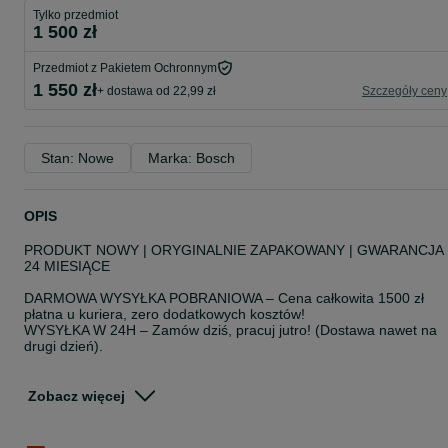
Tylko przedmiot
1 500 zł
Przedmiot z Pakietem Ochronnym
1 550 zł
+ dostawa od 22,99 zł
Szczegóły ceny
Stan: Nowe
Marka: Bosch
OPIS
PRODUKT NOWY | ORYGINALNIE ZAPAKOWANY | GWARANCJA
24 MIESIĄCE
DARMOWA WYSYŁKA POBRANIOWA – Cena całkowita 1500 zł
płatna u kuriera, zero dodatkowych kosztów!
WYSYŁKA W 24H – Zamów dziś, pracuj jutro! (Dostawa nawet na
drugi dzień).
Dlaczego warto kupić u nas?
Zobacz więcej
POLSKA DYSTRYBUCJA – produkt w 100% zgodny z polskimi
normami, polska instrukcja obsługi.
Bezpieczeństwo – do każdego zakupu wystawiamy Rachunek lub