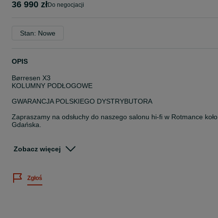
36 990 zł
do negocjacji
Stan: Nowe
OPIS
Børresen X3
KOLUMNY PODŁOGOWE
GWARANCJA POLSKIEGO DYSTRYBUTORA
Zapraszamy na odsłuchy do naszego salonu hi-fi w Rotmance koło
Gdańska.
Kolumny serii X stanowią nie tylko znakomite wprowadzenie do
Zobacz więcej
świata zestawów głośnikowych Børresen, są także prawdziwą
rewolucją jakości brzmienia w swoim przedziale cenowym. Produkt
te wykorzystują całą wiedzę producenta zebraną podczas tworzeni
Zgłoś
pozostałych, ekskluzywnych serii. Wykorzystano tu niektóre
komponenty: membranę z włókna węglowego typu Spread Tow,
znakomity wstęgowy przetwornik wysokotonowy oraz miedziane
nakładki w układzie magnetycznym.