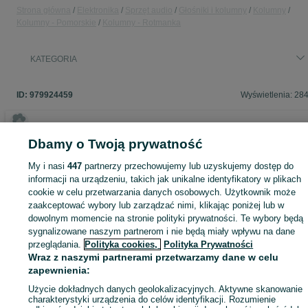
Strona główna
Elektronika
Sprzęt audio
Głośniki i kolumny
Kolumny
Kolumny - Pomorskie
Kolumny - Rotmanka
KATEGORIA
ID:
979924459
Wyświetlenia: 28
Dbamy o Twoją prywatność
Zaloguj się lub załóż konto na OLX, aby skontaktować się z t
My i nasi
447
partnerzy przechowujemy lub uzyskujemy dostęp do
sprzedającym
informacji na urządzeniu, takich jak unikalne identyfikatory w plikach
cookie w celu przetwarzania danych osobowych. Użytkownik może
zaakceptować wybory lub zarządzać nimi, klikając poniżej lub w
Zaloguj się / Załóż konto
dowolnym momencie na stronie polityki prywatności. Te wybory będą
sygnalizowane naszym partnerom i nie będą miały wpływu na dane
przeglądania.
Polityka cookies,
Polityka Prywatności
Zadzwoń / SMS
Wyślij wiadomość
Wraz z naszymi partnerami przetwarzamy dane w celu
zapewnienia:
Użycie dokładnych danych geolokalizacyjnych. Aktywne skanowanie
charakterystyki urządzenia do celów identyfikacji. Rozumienie