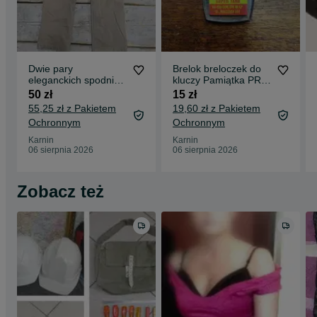
Dwie pary
Brelok breloczek do
eleganckich spodni
kluczy Pamiątka PRL
rozm. 48 Theo
Stacja paliw
50 zł
15 zł
Wormland Hamburg
Supertank Gorzów
55,25 zł z Pakietem
19,60 zł z Pakietem
Ochronnym
Ochronnym
Karnin
Karnin
06 sierpnia 2026
06 sierpnia 2026
Zobacz też