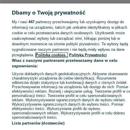
Dbamy o Twoją prywatność
My i nasi
447
partnerzy przechowujemy lub uzyskujemy dostęp do
Zaloguj się lub załóż konto na OLX, aby skontaktować się z t
informacji na urządzeniu, takich jak unikalne identyfikatory w plikach
sprzedającym
cookie w celu przetwarzania danych osobowych. Użytkownik może
zaakceptować wybory lub zarządzać nimi, klikając poniżej lub w
dowolnym momencie na stronie polityki prywatności. Te wybory będą
Zaloguj się / Załóż konto
sygnalizowane naszym partnerom i nie będą miały wpływu na dane
przeglądania.
Polityka cookies,
Polityka Prywatności
Wraz z naszymi partnerami przetwarzamy dane w celu
Wyślij wiadomość
Kup
zapewnienia:
Użycie dokładnych danych geolokalizacyjnych. Aktywne skanowanie
charakterystyki urządzenia do celów identyfikacji. Rozumienie
odbiorców dzięki statystyce lub kombinacji danych z różnych źródeł.
Przechowywanie informacji na urządzeniu lub dostęp do nich. Pomiar
efektywności reklam. Rozwój i ulepszanie usług. Tworzenie profili w c
personalizacji treści. Tworzenie profili w celu spersonalizowanych
reklam. Wykorzystywanie ograniczonych danych do wyboru reklam.
Wykorzystywanie ograniczonych danych do wyboru treści. Pomiar
efektywności treści. Wykorzystanie profili do wyboru
spersonalizowanych reklam. Wykorzystywanie profili w celu doboru
spersonalizowanych treści.
Lista partnerów (dostawców)