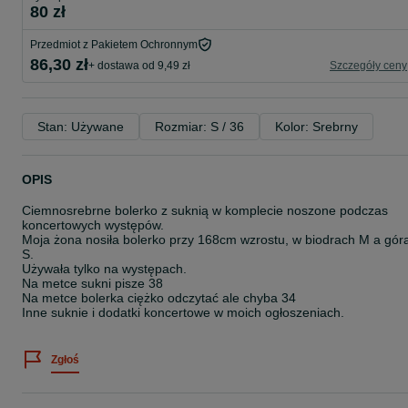
80 zł
Przedmiot z Pakietem Ochronnym
86,30 zł
+ dostawa od 9,49 zł
Szczegóły ceny
Stan: Używane
Rozmiar: S / 36
Kolor: Srebrny
OPIS
Ciemnosrebrne bolerko z suknią w komplecie noszone podczas
koncertowych występów.
Moja żona nosiła bolerko przy 168cm wzrostu, w biodrach M a gór
S.
Używała tylko na występach.
Na metce sukni pisze 38
Na metce bolerka ciężko odczytać ale chyba 34
Inne suknie i dodatki koncertowe w moich ogłoszeniach.
Zgłoś