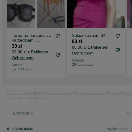
Torba na narzędzia z
Sukienka rozm 34
narzędziami i
80 zł
ochraniacze na
30 zł
86,30 zł z Pakietem
kolana 2 kaski UVEX
33,90 zł z Pakietem
Ochronnym
Ochronnym
Otwock
29 lipca 2026
Karnin
16 lipca 2026
Strona główna
Moda
Ubrania damskie
Odzież wierzchnia
Bolerka
Boler
- Lubuskie
Bolerka - Karnin
KATEGORIA
ID:
1028636046
Wyświetlenia: 