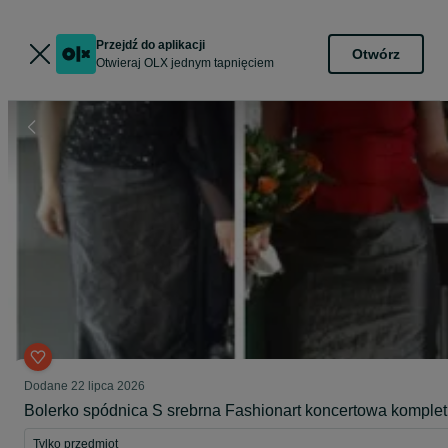
Przejdź do aplikacji
Otwórz
Otwieraj OLX jednym tapnięciem
Dodane
22 lipca 2026
Bolerko spódnica S srebrna Fashionart koncertowa komplet
Tylko przedmiot