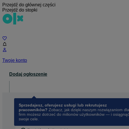
Przejdź do głównej części
Przejdź do stopki
Czat
Twoje konto
Dodaj ogłoszenie
Dla biznesu
opens in a new tab
Sprzedajesz, oferujesz usługi lub rekrutujesz
pracowników?
Zobacz, jak dzięki naszym rozwiązaniom dl
firm możesz dotrzeć do milionów użytkowników — i osiągną
swoje cele.