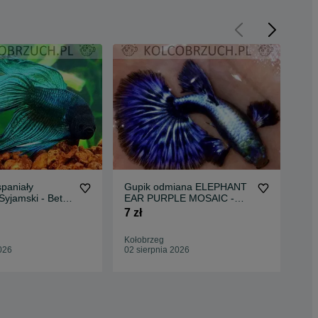
paniały
Gupik odmiana ELEPHANT
We
yjamski - Betta
EAR PURPLE MOSAIC -
CZ
Poecilia - dowóz
Car
7 zł
12,
Kołobrzeg
Tcz
026
02 sierpnia 2026
02 