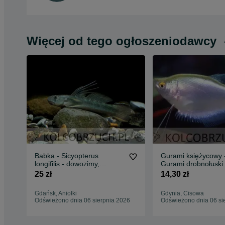
Więcej od tego ogłoszeniodawcy
Babka - Sicyopterus
Gurami księżycowy 
longifilis - dowozimy,
Gurami drobnołuski
wysyłamy
25 zł
14,30 zł
Gdańsk, Aniołki
Gdynia, Cisowa
Odświeżono dnia 06 sierpnia 2026
Odświeżono dnia 06 si