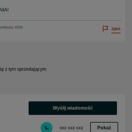
IA!
ietlenia: 4590
Zgłoś
się z tym sprzedającym
Wyślij wiadomość
Pokaż
xxx xxx xxx