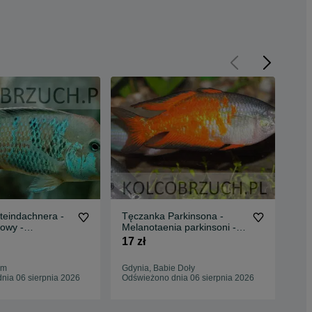
teindachnera -
Tęczanka Parkinsona -
Raz
owy -
Melanotaenia parkinsoni -
mac
 - dowóz
dowóz, wysyłka
dow
17 zł
4 z
um
Gdynia, Babie Doły
Koś
nia 06 sierpnia 2026
Odświeżono dnia 06 sierpnia 2026
Odś