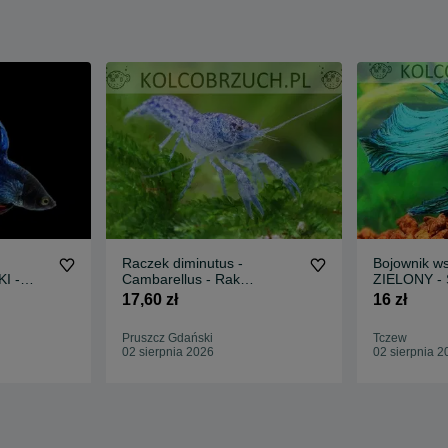
Raczek diminutus -
Bojownik ws
KI -
Cambarellus - Rak
ZIELONY - S
wysyłamy
miniaturowy - dowozimy,
- wysyłamy
17,60 zł
16 zł
wysyłamy
Pruszcz Gdański
Tczew
02 sierpnia 2026
02 sierpnia 2