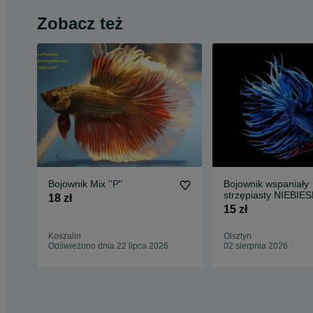
Zobacz też
Bojownik Mix ''P''
Bojownik wspaniały
strzępiasty NIEBIES
18 zł
Syjamski - Betta - 
15 zł
Koszalin
Olsztyn
Odświeżono dnia 22 lipca 2026
02 sierpnia 2026