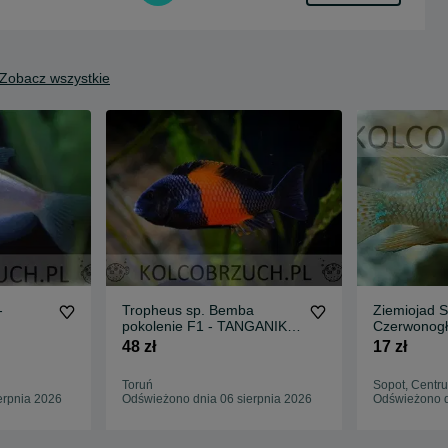
Zobacz wszystkie
-
Tropheus sp. Bemba
Ziemiojad S
pokolenie F1 - TANGANIKA
Czerwonogł
- IMPORT - dowóz, wysyłka
Geophagus
48 zł
17 zł
Toruń
Sopot, Centr
erpnia 2026
Odświeżono dnia 06 sierpnia 2026
Odświeżono d