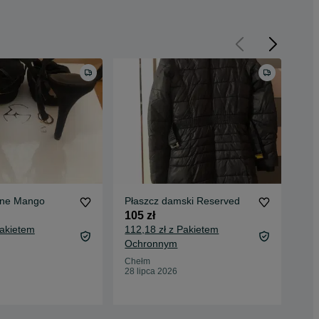
Buty skórzane Mango
Płaszcz damski Reserved
Pła
105 zł
70 
Pakietem
112,18 zł z Pakietem
75,
Ochronnym
Oc
Chełm
Che
28 lipca 2026
28 