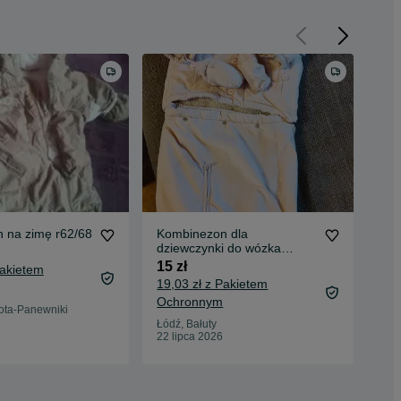
 na zimę r62/68
Kombinezon dla
Ba
dziewczynki do wózka
wie
cieplutki
15 zł
30 
Pakietem
19,03 zł z Pakietem
34,
Ochronnym
Oc
gota-Panewniki
Łódź, Bałuty
Gda
22 lipca 2026
18 