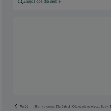
Wróć
Strona główna
Dla Dzieci
Odzież niemowlęca
Body