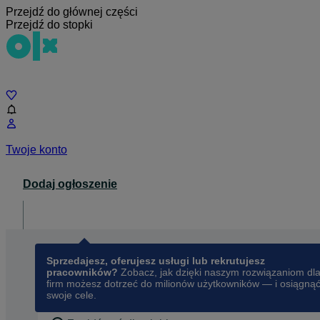
Przejdź do głównej części
Przejdź do stopki
Czat
Twoje konto
Dodaj ogłoszenie
Dla biznesu
opens in a new tab
Sprzedajesz, oferujesz usługi lub rekrutujesz
pracowników?
Zobacz, jak dzięki naszym rozwiązaniom dl
firm możesz dotrzeć do milionów użytkowników — i osiągną
swoje cele.