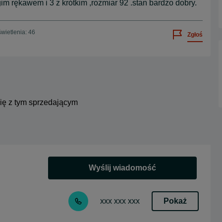
im rękawem i 3 z krótkim ,rozmiar 92 .stan bardzo dobry.
wietlenia: 46
Zgłoś
się z tym sprzedającym
Wyślij wiadomość
Pokaż
xxx xxx xxx