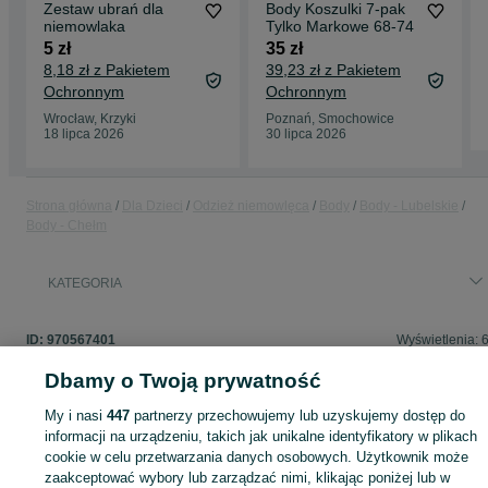
Zestaw ubrań dla
Body Koszulki 7-pak
niemowlaka
Tylko Markowe 68-74
5 zł
35 zł
8,18 zł z Pakietem
39,23 zł z Pakietem
Ochronnym
Ochronnym
Wrocław, Krzyki
Poznań, Smochowice
18 lipca 2026
30 lipca 2026
Strona główna
Dla Dzieci
Odzież niemowlęca
Body
Body - Lubelskie
Body - Chełm
KATEGORIA
ID:
970567401
Wyświetlenia: 
Dbamy o Twoją prywatność
My i nasi
447
partnerzy przechowujemy lub uzyskujemy dostęp do
informacji na urządzeniu, takich jak unikalne identyfikatory w plikach
Zaloguj się lub załóż konto na OLX, aby skontaktować się z t
cookie w celu przetwarzania danych osobowych. Użytkownik może
sprzedającym
zaakceptować wybory lub zarządzać nimi, klikając poniżej lub w