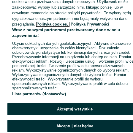
cookie w celu przetwarzania danych osobowych. Użytkownik może
KATEGORIA
zaakceptować wybory lub zarządzać nimi, klikając poniżej lub w
dowolnym momencie na stronie polityki prywatności. Te wybory będą
sygnalizowane naszym partnerom i nie będą miały wpływu na dane
ID:
1063395480
Wyświetlenia: 3
przeglądania.
Polityka cookies,
Polityka Prywatności
Wraz z naszymi partnerami przetwarzamy dane w celu
zapewnienia:
Zadzwoń / SMS
Wyślij wiadomość
Użycie dokładnych danych geolokalizacyjnych. Aktywne skanowanie
charakterystyki urządzenia do celów identyfikacji. Rozumienie
odbiorców dzięki statystyce lub kombinacji danych z różnych źródeł.
Przechowywanie informacji na urządzeniu lub dostęp do nich. Pomiar
efektywności reklam. Rozwój i ulepszanie usług. Tworzenie profili w c
personalizacji treści. Tworzenie profili w celu spersonalizowanych
reklam. Wykorzystywanie ograniczonych danych do wyboru reklam.
Wykorzystywanie ograniczonych danych do wyboru treści. Pomiar
efektywności treści. Wykorzystanie profili do wyboru
spersonalizowanych reklam. Wykorzystywanie profili w celu doboru
spersonalizowanych treści.
Lista partnerów (dostawców)
Akceptuj wszystkie
Akceptuj niezbędne