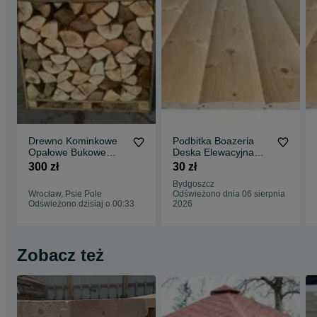
Drewno Kominkowe
Podbitka Boazeria
Opałowe Bukowe
Deska Elewacyjna
Sezonowane Wrocław
PóBal Listwy
300 zł
30 zł
Oleśnica Syców
Wykończeniowe
Bydgoszcz
Kantówki Strugane
Wrocław, Psie Pole
Odświeżono dnia 06 sierpnia
Bydgoszcz Wysyłka
Odświeżono dzisiaj o 00:33
2026
Cały Kraj
Zobacz też