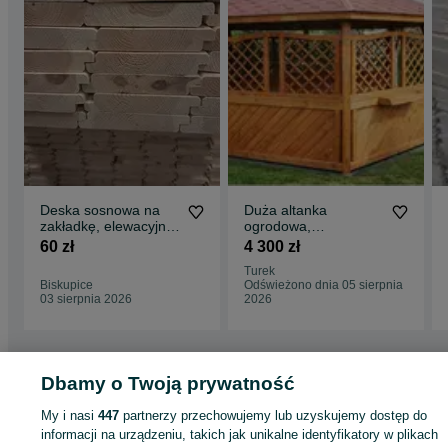
Deska sosnowa na
Duża altanka
zakładkę, elewacyjna
ogrodowa,
, sosna
PROMOCJA 2026 !!!
60 zł
4 300 zł
Turek
Biskupice
Odświeżono dnia 05 sierpnia
03 sierpnia 2026
2026
Dbamy o Twoją prywatność
Strona główna
Dom i Ogród
Ogród
Architektura ogrodowa
Pozostałe
Pozostałe - Wielkopolskie
Pozostałe - Turek
My i nasi
447
partnerzy przechowujemy lub uzyskujemy dostęp do
informacji na urządzeniu, takich jak unikalne identyfikatory w plikach