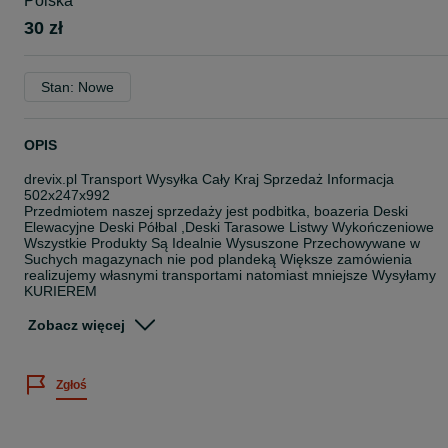
Polska
30 zł
Stan: Nowe
OPIS
drevix.pl Transport Wysyłka Cały Kraj Sprzedaż Informacja
502x247x992
Przedmiotem naszej sprzedaży jest podbitka, boazeria Deski
Elewacyjne Deski Półbal ,Deski Tarasowe Listwy Wykończeniowe
Wszystkie Produkty Są Idealnie Wysuszone Przechowywane w
Suchych magazynach nie pod plandeką Większe zamówienia
realizujemy własnymi transportami natomiast mniejsze Wysyłamy
KURIEREM
Gr 11mm szer9,6 długość 2 , 2,5mb/3mb Idealnie nadaje się na Ul
Zobacz więcej
Gr 15mm szer 9,6 cm długość 2m /2,5m /3m
Gr. 1,5cm szerk 13cm dłg. 2,5 -3-4mb
Gr. 1,9cm szeroka 13,7cm długa 3 Lub 4mb
Zgłoś
Gr. 2 cm szer. 13 cm długość 3m/4m
Gr.2.2 cm szer 12cm dłg 4 mb dwustronna profil Softline
Grb 2,2 szer 13,7cm Profil Pół-Bal Elewacja
Grb 2,8 szer 15cm Deska Tarasowa Modrzew