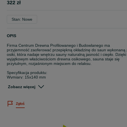
322 zł
Stan: Nowe
OPIS
Firma Centrum Drewna Profilowanego i Budowlanego ma
przyjemność zaoferować przepiękną okładzinę do saun wykonaną 
osiki, która nadaje wnętrzu sauny naturalną jasność i ciepło. Dzięki
wyjątkowym właściwościom drewna osikowego, sauna staje się
przytulnym, rozjaśnionym miejscem do relaksu.
Specyfikacja produktu:
Wymiary: 15x140 mm
Długości: 1,8m/2,1m/2,4m/2,7m/3m
Cena: Podana cena dotyczy 1 m² (liczonego z piórem)
Zobacz więcej
Oferujemy również pełny asortyment produktów drewnianych:
- Deski elewacyjne
Zgłoś
- Deski tarasowe
- Boazeria/Podbitka
- Deski podłogowe
- Thermodrewno Thermory™
- Półki, blaty i parapety drewniane