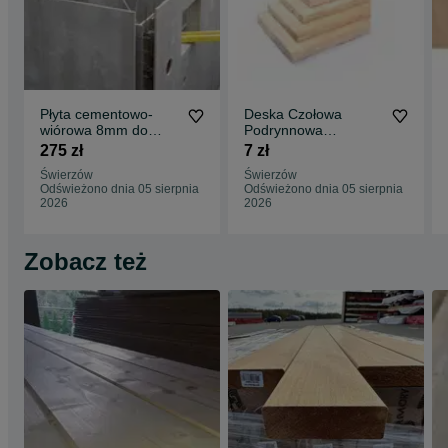
Płyta cementowo-
Deska Czołowa
wiórowa 8mm do
Podrynnowa
30mm
Heblowana Świerk
275 zł
7 zł
18,5x94/121/146/170/
Świerzów
Świerzów
194
Odświeżono dnia 05 sierpnia
Odświeżono dnia 05 sierpnia
2026
2026
Zobacz też