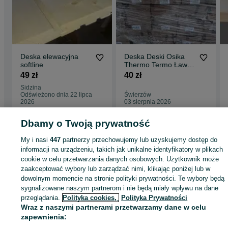
Deska elewacyjna
Deska Deski Osika
softline
Thermo Termo Ławki
do saun sauny
49 zł
40 zł
28x90mm
Sidzina
Odświeżono dnia 22 lipca
Świerzów
2026
03 sierpnia 2026
Dbamy o Twoją prywatność
Strona główna
Budowa i Remont
Ściany i elewacje
Deski elewacyjne
My i nasi
447
partnerzy przechowujemy lub uzyskujemy dostęp do
Deski elewacyjne - Dolnośląskie
Deski elewacyjne - Świerzów
informacji na urządzeniu, takich jak unikalne identyfikatory w plikach
cookie w celu przetwarzania danych osobowych. Użytkownik może
zaakceptować wybory lub zarządzać nimi, klikając poniżej lub w
KATEGORIA
dowolnym momencie na stronie polityki prywatności. Te wybory będą
sygnalizowane naszym partnerom i nie będą miały wpływu na dane
przeglądania.
Polityka cookies,
Polityka Prywatności
ID:
495160369
Wyświetlenia: 43
Wraz z naszymi partnerami przetwarzamy dane w celu
zapewnienia:
Zadzwoń / SMS
Wyślij wiadomość