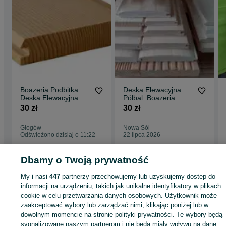
Boazeria Podbitka
Deska Elewacyjna
Deska Elewacyjna
Półbal .Boazeria
PółBal
Podbitka Nowa Sól
30 zł
30 zł
ListwyWykończeniow
Wysyłka Cały Kraj
e Kantówki Strugane
Głogów
Nowa Sól
Głogów Wysyłka Cała
Odświeżono dzisiaj o 11:22
22 lipca 2026
Polska
Dbamy o Twoją prywatność
Strona główna
Budowa i Remont
Drewno
Deski
Deski - Lubuskie
Deski -
My i nasi
447
partnerzy przechowujemy lub uzyskujemy dostęp do
Nowa Sól
informacji na urządzeniu, takich jak unikalne identyfikatory w plikach
cookie w celu przetwarzania danych osobowych. Użytkownik może
KATEGORIA
zaakceptować wybory lub zarządzać nimi, klikając poniżej lub w
dowolnym momencie na stronie polityki prywatności. Te wybory będą
sygnalizowane naszym partnerom i nie będą miały wpływu na dane