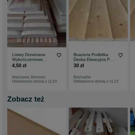
Listwy Drewniane
Boazeria Podbitka
Wykończeniowe
Deska Elwacyjna Pół-
Kątowniki Boazeria
Bal Listwy
4,50 zł
30 zł
Podbitka Deska
Wykończeniowe
Elewacyjna Pół-Bal
Kantówki Strugane
Warszawa, Bemowo
Bełchatów
Warszawa Wysyłka
Bełchatów Wysyłka
Odświeżono dzisiaj o 11:24
Odświeżono dzisiaj o 11:23
Cała Polska
Cała Polska
Zobacz też