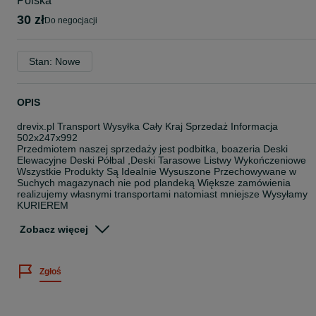
Polska
30 zł
do negocjacji
Stan: Nowe
OPIS
drevix.pl Transport Wysyłka Cały Kraj Sprzedaż Informacja
502x247x992
Przedmiotem naszej sprzedaży jest podbitka, boazeria Deski
Elewacyjne Deski Półbal ,Deski Tarasowe Listwy Wykończeniowe
Wszystkie Produkty Są Idealnie Wysuszone Przechowywane w
Suchych magazynach nie pod plandeką Większe zamówienia
realizujemy własnymi transportami natomiast mniejsze Wysyłamy
KURIEREM
Gr 11mm szer9,6 długość 2 , 2,5mb/3mb Idealnie nadaje się na Ul
Zobacz więcej
Gr 15mm szer 9,6 cm długość 2m /2,5m /3m
Gr. 1,5cm szerk 13cm dłg. 2,5 -3-4mb
Gr. 1,9cm szeroka 13,7cm długa 3 Lub 4mb
Zgłoś
Gr. 2 cm szer. 13 cm długość 3m/4m
Gr.2.2 cm szer 12cm dłg 4 mb dwustronna profil Softline
Grb 2,2 szer 13,7cm Profil Pół-Bal Elewacja
Grb 2,8 szer 15cm Deska Tarasowa Modrzew