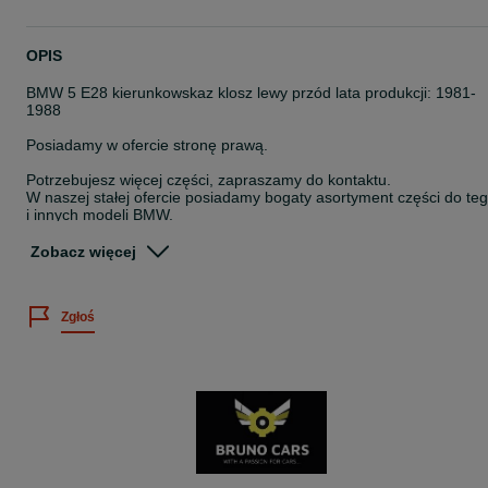
OPIS
BMW 5 E28 kierunkowskaz klosz lewy przód lata produkcji: 1981-
1988
Posiadamy w ofercie stronę prawą.
Potrzebujesz więcej części, zapraszamy do kontaktu.
W naszej stałej ofercie posiadamy bogaty asortyment części do te
i innych modeli BMW.
Klocki oraz tarcze hamulcowe do wszystkich modeli.
Zobacz więcej
Przygotujemy dla Ciebie spersonalizowaną ofertę.
Z przyjemnością pomożemy w doborze odpowiednich podzespołó
Zgłoś
do Twojego auta !
Potrzebujesz więcej części, prosimy o kontakt.
Oferujemy wyłącznie nowe części.
W naszej stałej ofercie posiadamy:
- błotniki przód
- fartuchy/ kielichy błotników przednich