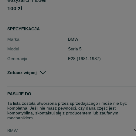
wszystkich modeli
100 zł
SPECYFIKACJA
Marka
BMW
Model
Seria 5
Generacja
E28 (1981-1987)
Numer części
0615903
Zobacz więcej
Typ części
Oświetlenie > Kierunkowskazy
Stan
Nowe
PASUJE DO
Rodzaj
Oświetlenie
Ta lista została utworzona przez sprzedającego i może nie być
kompletna. Jeśli nie masz pewności, czy dana część jest
kompatybilna, skontaktuj się z producentem lub zaufanym
mechanikiem.
BMW