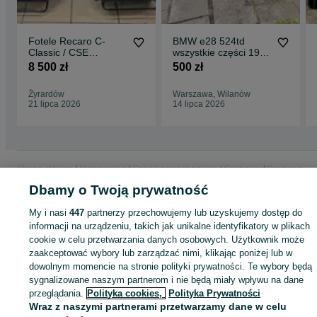
Fotele Recaro C-
BMW e28 524td
Classic / CSE
wszystkie części 1985
Mercedes BMW
Grecja Delphingrau
8 500 zł
500 zł
m21d24
Żyrardów
Warszawa, Wilanów
21 lipca 2026
14 lipca 2026
Strona główna
Motoryzacja
Części samochodowe
Osobowe
Osobowe -
Mazowieckie
Osobowe - Błonie
Dbamy o Twoją prywatność
My i nasi
447
partnerzy przechowujemy lub uzyskujemy dostęp do
KATEGORIA
informacji na urządzeniu, takich jak unikalne identyfikatory w plikach
cookie w celu przetwarzania danych osobowych. Użytkownik może
zaakceptować wybory lub zarządzać nimi, klikając poniżej lub w
ID:
909569583
Wyświetlenia: 3
dowolnym momencie na stronie polityki prywatności. Te wybory będą
sygnalizowane naszym partnerom i nie będą miały wpływu na dane
przeglądania.
Polityka cookies,
Polityka Prywatności
Zadzwoń / SMS
Wyślij wiadomość
Wraz z naszymi partnerami przetwarzamy dane w celu