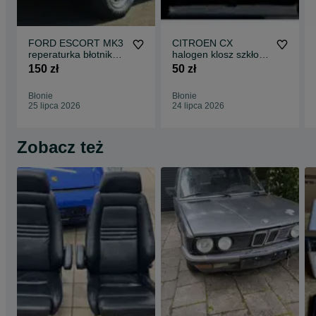
FORD ESCORT MK3
CITROEN CX
reperaturka błotnika
halogen klosz szkło
prawy tył 4D 1980-
75-89 ORYGINAŁ
150 zł
50 zł
1986 części
L+P komplet części
blacharskie nadwozia
blacharskie klocki
Błonie
Błonie
klocki tarcze
tarcze hamulcowe do
25 lipca 2026
24 lipca 2026
hamulcowe do
wszystkich modeli
wszystkich modeli
Zobacz też