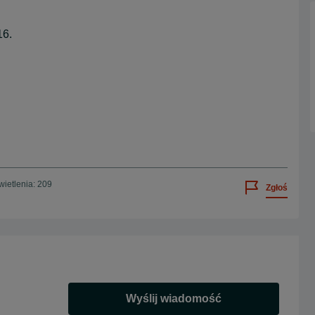
16.
ietlenia: 209
Zgłoś
Wyślij wiadomość