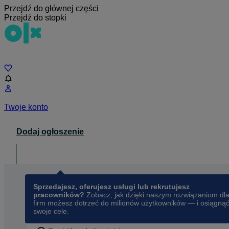
Przejdź do głównej części
Przejdź do stopki
Czat
Twoje konto
Dodaj ogłoszenie
Dla biznesu
opens in a new tab
Sprzedajesz, oferujesz usługi lub rekrutujesz
pracowników?
Zobacz, jak dzięki naszym rozwiązaniom dl
firm możesz dotrzeć do milionów użytkowników — i osiągną
swoje cele.