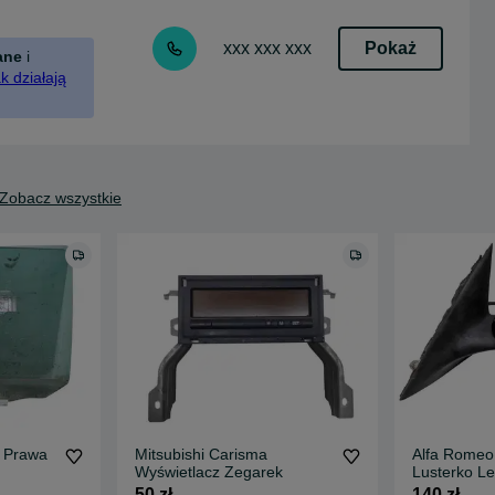
Pokaż
xxx xxx xxx
ane
i
k działają
Zobacz wszystkie
a Prawa
Mitsubishi Carisma
Alfa Romeo
Wyświetlacz Zegarek
Lusterko Le
7 PIN Lakie
50 zł
140 zł