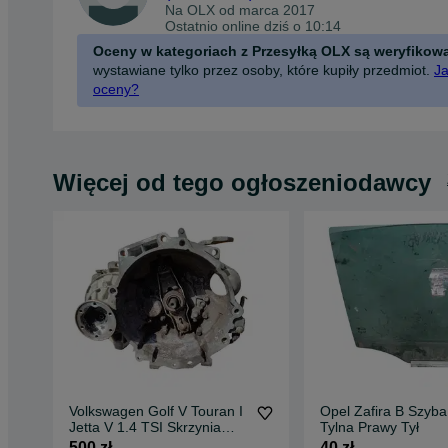
Na OLX od
marca 2017
Ostatnio online dziś o 10:14
Oceny w kategoriach z Przesyłką OLX są weryfikow
wystawiane tylko przez osoby, które kupiły przedmiot.
Ja
oceny?
Więcej od tego ogłoszeniodawcy
Volkswagen Golf V Touran I
Opel Zafira B Szyb
Jetta V 1.4 TSI Skrzynia
Tylna Prawy Tył
Biegów JXP
500 zł
40 zł