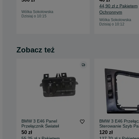
44,90 zł z Pakietem
Wólka Sokołowska
Ochronnym
Dzisiaj o 10:15
Wólka Sokołowska
Dzisiaj o 10:12
Zobacz też
BMW 3 E46 Panel
BMW 3 E46 Przełąc
Przełącznik Świateł
Sterowanie Szyb Pa
Sterowania
50 zł
120 zł
55,25 zł z Pakietem
127,70 zł z Pakiete