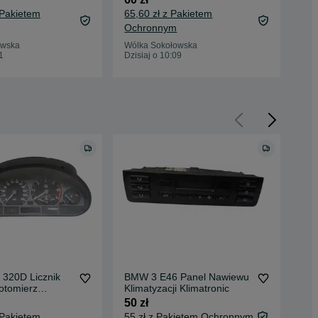
 Pakietem
65,60 zł z Pakietem
65,
Ochronnym
Oc
owska
Wólka Sokołowska
Wól
1
Dzisiaj o 10:09
Dzis
320D Licznik
BMW 3 E46 Panel Nawiewu
BM
otomierz
Klimatyzacji Klimatronic
Kli
mierz
50 zł
50 
 Pakietem
55 zł z Pakietem Ochronnym
55,