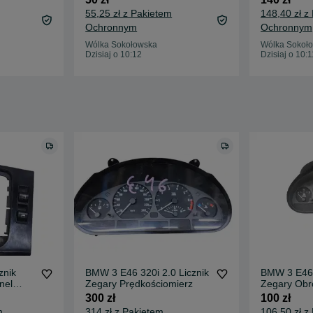
55,25 zł z Pakietem
148,40 zł z
Ochronnym
Ochronnym
Wólka Sokołowska
Wólka Sokoł
Dzisiaj o 10:12
Dzisiaj o 10:1
znik
BMW 3 E46 320i 2.0 Licznik
BMW 3 E46 
nel
Zegary Prędkościomierz
Zegary Obr
Prędkościo
300 zł
100 zł
m
314 zł z Pakietem
106,50 zł z