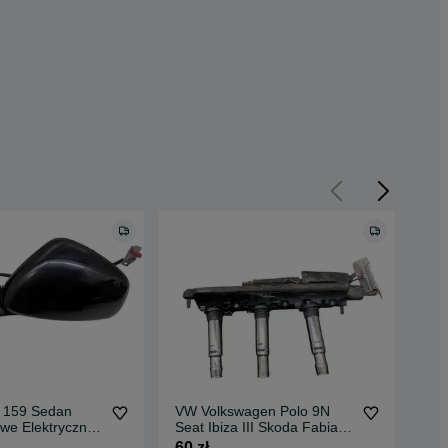
 159 Sedan
VW Volkswagen Polo 9N
Suz
we Elektryczne
Seat Ibiza III Skoda Fabia I
Lam
r 802/B
Cewki Komplet
60 zł
60 