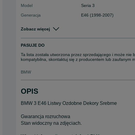
Model
Seria 3
Generacja
E46 (1998-2007)
Typ części
Wyposażenie wnętrza > Poz
Zobacz więcej
Stan
Używane
Rodzaj
Pozostałe części samocho
PASUJE DO
Ta lista została utworzona przez sprzedającego i może nie 
kompatybilna, skontaktuj się z producentem lub zaufanym 
BMW
OPIS
BMW 3 E46 Listwy Ozdobne Dekory Srebrne
Gwarancja rozruchowa
Stan widoczny na zdjęciach.