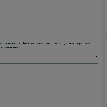
ostałe w Wyposażenie wnętrza
dowe
być kompletna. Jeśli nie masz pewności, czy dana część jest
mechanikiem.