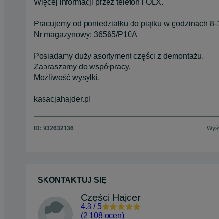
Więcej informacji przez telefon i OLX.
Pracujemy od poniedziałku do piątku w godzinach 8-
Nr magazynowy: 36565/P10A
Posiadamy duży asortyment części z demontażu.
Zapraszamy do współpracy.
Możliwość wysyłki.
kasacjahajder.pl
ID:
932632136
Wyśw
SKONTAKTUJ SIĘ
Części Hajder
4.8
/
5
(
2 108 ocen
)