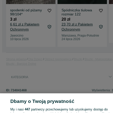
spodenki od piżamy
Spódniczka tiulowa
98/104*
rozmiar 122
3 zł
20 zł
6,61 zł z Pakietem
23,70 zł z Pakietem
Ochronnym
Ochronnym
Jaworzno
Warszawa, Praga-Południe
10 lipca 2026
24 lipca 2026
Strona główna
Dla Dzieci
Odzież niemowlęca
Bluzki
Bluzki - Małopolskie
Bluzki - Barcice Dolne
KATEGORIA
ID:
734041468
Wyświetlenia: 
Dbamy o Twoją prywatność
My i nasi
447
partnerzy przechowujemy lub uzyskujemy dostęp do