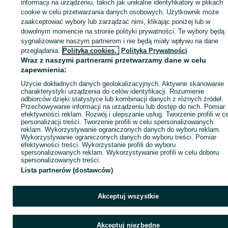
Zaloguj się lub załóż konto na OLX, aby skontaktować się z t
informacji na urządzeniu, takich jak unikalne identyfikatory w plikach
sprzedającym
cookie w celu przetwarzania danych osobowych. Użytkownik może
zaakceptować wybory lub zarządzać nimi, klikając poniżej lub w
dowolnym momencie na stronie polityki prywatności. Te wybory będą
sygnalizowane naszym partnerom i nie będą miały wpływu na dane
Zaloguj się / Załóż konto
przeglądania.
Polityka cookies,
Polityka Prywatności
Wraz z naszymi partnerami przetwarzamy dane w celu
Kup
zapewnienia:
Użycie dokładnych danych geolokalizacyjnych. Aktywne skanowanie
charakterystyki urządzenia do celów identyfikacji. Rozumienie
odbiorców dzięki statystyce lub kombinacji danych z różnych źródeł.
Przechowywanie informacji na urządzeniu lub dostęp do nich. Pomiar
efektywności reklam. Rozwój i ulepszanie usług. Tworzenie profili w c
personalizacji treści. Tworzenie profili w celu spersonalizowanych
reklam. Wykorzystywanie ograniczonych danych do wyboru reklam.
Wykorzystywanie ograniczonych danych do wyboru treści. Pomiar
efektywności treści. Wykorzystanie profili do wyboru
spersonalizowanych reklam. Wykorzystywanie profili w celu doboru
spersonalizowanych treści.
Lista partnerów (dostawców)
Akceptuj wszystkie
Akceptuj niezbędne