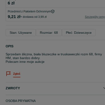
6 zł
Przedmiot z Pakietem Ochronnym
9,21 zł
+ dostawa od 3,99 zł
Szczegóły ceny
Stan: Używane
Rozmiar: 68
Płeć: Dziewczęce
OPIS
Sprzedam śliczna, biała bluzeczke w truskaweczki rozm 68, firmy
HM, stan bardzo dobry.
Polecam inne moje aukcje
Zgłoś
ZWROTY
OSOBA PRYWATNA