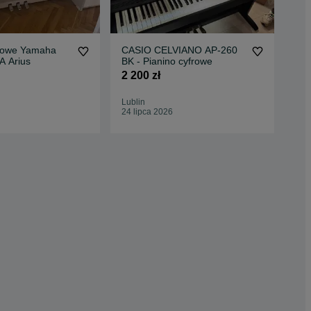
frowe Yamaha
CASIO CELVIANO AP-260
Pia
 Arius
BK - Pianino cyfrowe
CD
2 200 zł
3 0
Lublin
Cho
24 lipca 2026
22 