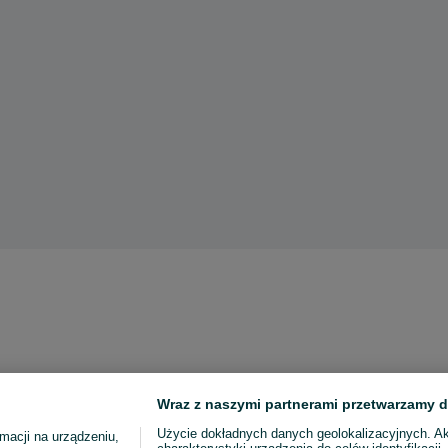
Wraz z naszymi partnerami przetwarzamy d
Użycie dokładnych danych geolokalizacyjnych. A
macji na urządzeniu,