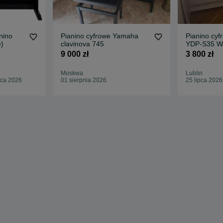
nino
Pianino cyfrowe Yamaha
Pianino cy
e)
clavinova 745
YDP-S35 WA
9 000 zł
3 800 zł
Moskwa
Lublin
pca 2026
01 sierpnia 2026
25 lipca 2026