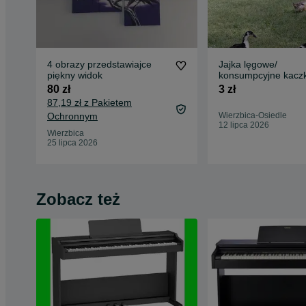
4 obrazy przedstawiajce
Jajka lęgowe/
piękny widok
konsumpcyjne kaczk
staropolskiej
80 zł
3 zł
87,19 zł z Pakietem
Ochronnym
Wierzbica-Osiedle
12 lipca 2026
Wierzbica
25 lipca 2026
Zobacz też