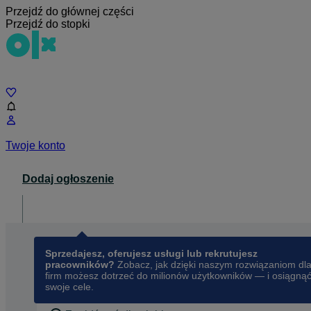
Przejdź do głównej części
Przejdź do stopki
Czat
Twoje konto
Dodaj ogłoszenie
Dla biznesu
opens in a new tab
Sprzedajesz, oferujesz usługi lub rekrutujesz
pracowników?
Zobacz, jak dzięki naszym rozwiązaniom dl
firm możesz dotrzeć do milionów użytkowników — i osiągną
swoje cele.