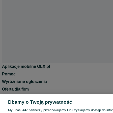
Aplikacje mobilne OLX.pl
Pomoc
Wyróżnione ogłoszenia
Oferta dla firm
Blog
Dbamy o Twoją prywatność
Regulamin
My i nasi
447
partnerzy przechowujemy lub uzyskujemy dostęp do infor
Polityka prywatności