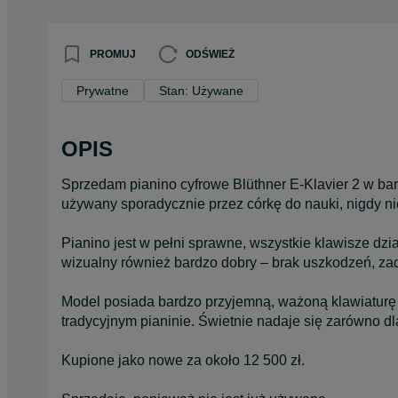
PROMUJ
ODŚWIEŻ
Prywatne
Stan: Używane
OPIS
Sprzedam pianino cyfrowe Blüthner E-Klavier 2 w bard
używany sporadycznie przez córkę do nauki, nigdy ni
Pianino jest w pełni sprawne, wszystkie klawisze dział
wizualny również bardzo dobry – brak uszkodzeń, za
Model posiada bardzo przyjemną, ważoną klawiaturę (
tradycyjnym pianinie. Świetnie nadaje się zarówno dl
Kupione jako nowe za około 12 500 zł.