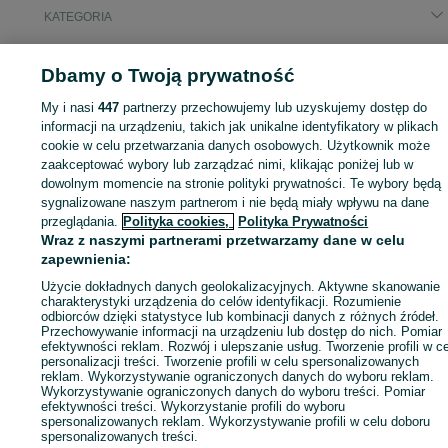
KATEGORIA
ID:
953443287
Wyświetlenia: 
Dbamy o Twoją prywatność
My i nasi
447
partnerzy przechowujemy lub uzyskujemy dostęp do
informacji na urządzeniu, takich jak unikalne identyfikatory w plikach
cookie w celu przetwarzania danych osobowych. Użytkownik może
Zaloguj się lub załóż konto na OLX, aby skontaktować się z t
zaakceptować wybory lub zarządzać nimi, klikając poniżej lub w
sprzedającym
dowolnym momencie na stronie polityki prywatności. Te wybory będą
sygnalizowane naszym partnerom i nie będą miały wpływu na dane
przeglądania.
Polityka cookies,
Polityka Prywatności
Wraz z naszymi partnerami przetwarzamy dane w celu
Zaloguj się / Załóż konto
zapewnienia:
Użycie dokładnych danych geolokalizacyjnych. Aktywne skanowanie
Zadzwoń / SMS
Wyślij wiadomość
charakterystyki urządzenia do celów identyfikacji. Rozumienie
odbiorców dzięki statystyce lub kombinacji danych z różnych źródeł.
Przechowywanie informacji na urządzeniu lub dostęp do nich. Pomiar
efektywności reklam. Rozwój i ulepszanie usług. Tworzenie profili w c
personalizacji treści. Tworzenie profili w celu spersonalizowanych
reklam. Wykorzystywanie ograniczonych danych do wyboru reklam.
Wykorzystywanie ograniczonych danych do wyboru treści. Pomiar
efektywności treści. Wykorzystanie profili do wyboru
spersonalizowanych reklam. Wykorzystywanie profili w celu doboru
spersonalizowanych treści.