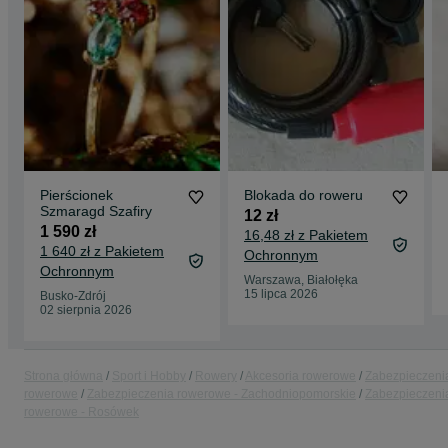
Pierścionek
Blokada do roweru
Szmaragd Szafiry
12 zł
1 590 zł
16,48 zł z Pakietem
1 640 zł z Pakietem
Ochronnym
Ochronnym
Warszawa, Białołęka
15 lipca 2026
Busko-Zdrój
02 sierpnia 2026
Strona główna
Sport i Hobby
Rowery
Akcesoria rowerowe
Zabezpieczeni
rowerowe
Zabezpieczenia rowerowe - Zachodniopomorskie
Zabezpieczeni
rowerowe - Rosówek