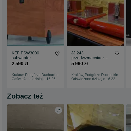
KEF PSW3000
JJ 243
subwoofer
przedwzmacniacz
lampowy
2 590 zł
5 990 zł
Kraków, Podgórze Duchackie
Kraków, Podgórze Duchackie
Odświeżono dzisiaj o 16:26
Odświeżono dzisiaj o 16:22
Zobacz też