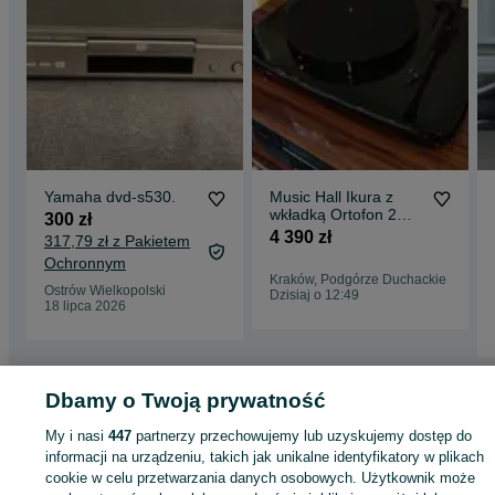
Yamaha dvd-s530.
Music Hall Ikura z
wkładką Ortofon 2M
300 zł
BLUE
4 390 zł
317,79 zł z Pakietem
Ochronnym
Kraków, Podgórze Duchackie
Ostrów Wielkopolski
Dzisiaj o 12:49
18 lipca 2026
Dbamy o Twoją prywatność
Strona główna
Elektronika
Sprzęt audio
Wzmacniacze
Wzmacniacze -
Małopolskie
Wzmacniacze - Kraków
Wzmacniacze - Podgórze Duchackie
My i nasi
447
partnerzy przechowujemy lub uzyskujemy dostęp do
informacji na urządzeniu, takich jak unikalne identyfikatory w plikach
cookie w celu przetwarzania danych osobowych. Użytkownik może
KATEGORIA