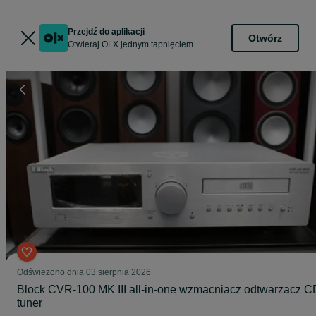
Przejdź do aplikacji
Otwórz
Otwieraj OLX jednym tapnięciem
Odświeżono dnia 03 sierpnia 2026
Block CVR-100 MK III all-in-one wzmacniacz odtwarzacz C
tuner