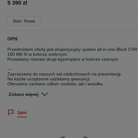
5 390 zł
Stan: Nowe
OPIS
Przedmiotem oferty jest ekspozycyjny system all-in-one Block CVR
100 MK III w kolorze srebrnym.
Posiadamy również drugi egzemplarz w kolorze czarnym.
---
Zapraszamy do naszych sal odsłuchowych na prezentację.
Na każde urządzenie udzielamy gwarancji.
Oferujemy zarówno odbiór osobisty, jak i wysyłkę.
Możliwość zakupu na raty 0%.
Zobacz więcej
W razie pytań służymy Państwu pomocą.
Salon Nautilus - ul. Malborska 24, Kraków
---
Zgłoś
Numer ogłoszenia: 191/8/2025
Nautilus Kraków high-end hi-end hi-fi audio stereo all in one cvr 10
system audio