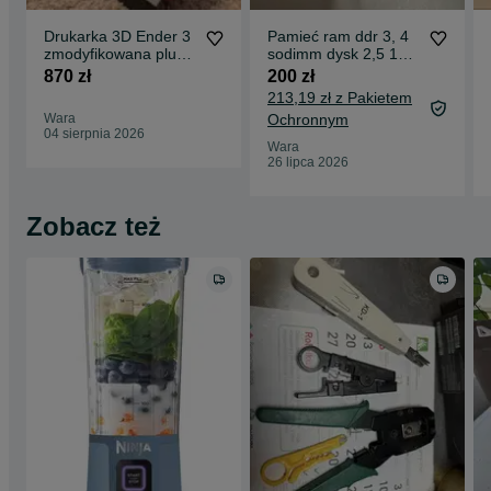
Drukarka 3D Ender 3
Pamieć ram ddr 3, 4
zmodyfikowana plus
sodimm dysk 2,5 1Tb
filament
i 500Gb
870 zł
200 zł
213,19 zł z Pakietem
Wara
Ochronnym
04 sierpnia 2026
Wara
26 lipca 2026
Zobacz też