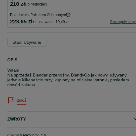
210 zł
do negocjacji
Przedmiot z Pakietem Ochronnym
223,65 zł
+ dostawa od 10,49 zł
Szczegóły ceny
Stan: Używane
OPIS
Witam,
Na sprzedaż Blender przenośny, BlendyGo jak nowy, używany
jedynie kilkanaście razy, kupiony na oficjalnej stronie, posiadam
dowód zakupu.
Zgłoś
ZWROTY
OSOBA PRYWATNA