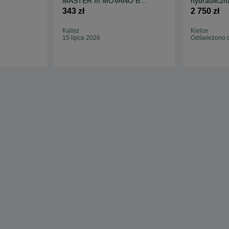
MASTER III MOVANO B
hydrauliczn
Oryginał
wózka widł
343 zł
2 750 zł
Kalisz
Kielce
15 lipca 2026
Odświeżono d