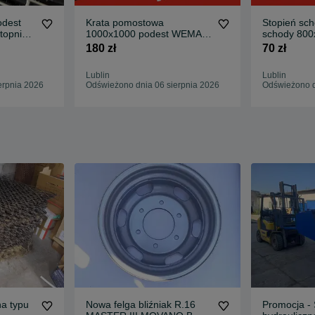
odest
Krata pomostowa
Stopień s
topnie
1000x1000 podest WEMA
schody 800
r
stopnie schodowe na
rozmiary k
180 zł
70 zł
wymiar
Lublin
Lublin
erpnia 2026
Odświeżono dnia 06 sierpnia 2026
Odświeżono d
na typu
Nowa felga bliźniak R.16
Promocja - 