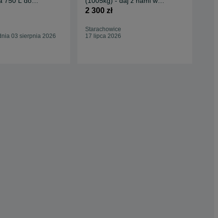
a 750 L do
(1005kg) - daj z nami w
bla
owego
palnik!
2 300 zł
200
Starachowice
War
nia 03 sierpnia 2026
17 lipca 2026
Odś