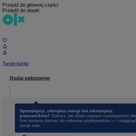
Przejdź do głównej części
Przejdź do stopki
Czat
Twoje konto
Dodaj ogłoszenie
Dla biznesu
opens in a new tab
Sprzedajesz, oferujesz usługi lub rekrutujesz
pracowników?
Zobacz, jak dzięki naszym rozwiązaniom dl
firm możesz dotrzeć do milionów użytkowników — i osiągną
swoje cele.