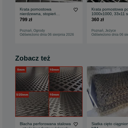
Krata pomostowa
Krata pomostowa p
nierdzewna, stopień
1000x1000, 33x11 s
nierdzewka, kwasówka
schodowe na wymia
799 zł
360 zł
WEMA
Poznań, Ogrody
Poznań, Jeżyce
Odświeżono dnia 06 sierpnia 2026
Odświeżono dnia 06 si
Zobacz też
Blacha perforowana stalowa
Siatka cięto ciągnio