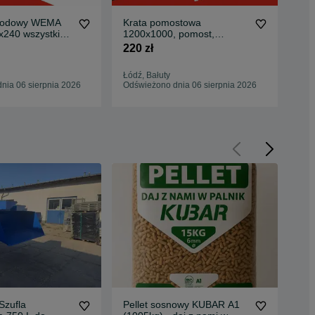
chodowy WEMA
Krata pomostowa
Kr
x240 wszystkie
1200x1000, pomost,
pom
raty pomostow
stopień, WEMA wszystkie
220 zł
120
rozmiary
Łódź, Bałuty
Rze
nia 06 sierpnia 2026
Odświeżono dnia 06 sierpnia 2026
Odś
Szufla
Pellet sosnowy KUBAR A1
Sia