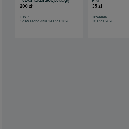
- otwór kwadratowy/okrągły
MM
200 zł
35 zł
Lublin
Trzebinia
Odświeżono dnia 24 lipca 2026
10 lipca 2026