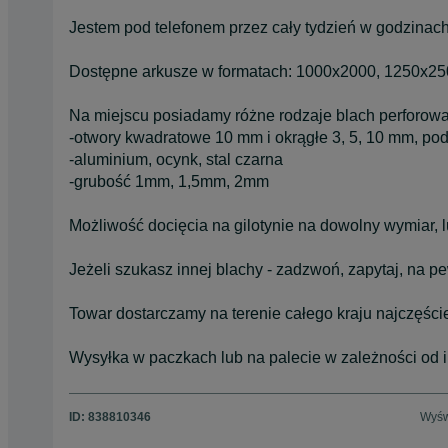
Jestem pod telefonem przez cały tydzień w godzinac
Dostępne arkusze w formatach: 1000x2000, 1250x2
Na miejscu posiadamy różne rodzaje blach perforowa
-otwory kwadratowe 10 mm i okrągłe 3, 5, 10 mm, pod
-aluminium, ocynk, stal czarna
-grubość 1mm, 1,5mm, 2mm
Możliwość docięcia na gilotynie na dowolny wymiar, l
Jeżeli szukasz innej blachy - zadzwoń, zapytaj, na 
Towar dostarczamy na terenie całego kraju najczęści
Wysyłka w paczkach lub na palecie w zależności od ilo
ID:
838810346
Wyśw