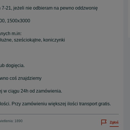
h 7-21, jeżeli nie odbieram na pewno oddzwonię
500, 1500x3000
nych m.in:
łużne, sześciokątne, koniczynki
ub dogięcia.
pewno coś znajdziemy
ej w ciągu 24h od zamówienia.
ści. Przy zamówieniu większej ilości transport gratis.
ietlenia: 1890
Zgłoś