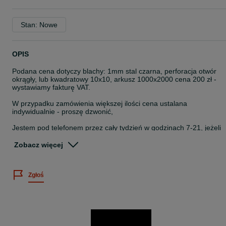
Stan: Nowe
OPIS
Podana cena dotyczy blachy: 1mm stal czarna, perforacja otwór
okrągły, lub kwadratowy 10x10, arkusz 1000x2000 cena 200 zł -
wystawiamy fakturę VAT.
W przypadku zamówienia większej ilości cena ustalana
indywidualnie - proszę dzwonić,
Jestem pod telefonem przez cały tydzień w godzinach 7-21, jeżeli
nie odbieram na pewno oddzwonię
Zobacz więcej
Dostępne arkusze w formatach: 1000x2000, 1250x2500,
1500x3000
Zgłoś
Na miejscu posiadamy różne rodzaje blach perforowanych m.in:
-otwory kwadratowe 10 mm i okrągłe 3, 5, 10 mm, podłużne,
sześciokątne, koniczynki
-aluminium, ocynk, stal czarna
-grubość 1mm, 1,5mm, 2mm
Możliwość docięcia na gilotynie na dowolny wymiar, lub dogięcia.