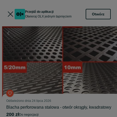
Przejdź do aplikacji
Otwórz
Otwieraj OLX jednym tapnięciem
Odświeżono dnia 24 lipca 2026
Blacha perforowana stalowa - otwór okrągły, kwadratowy
200 zł
do negocjacji