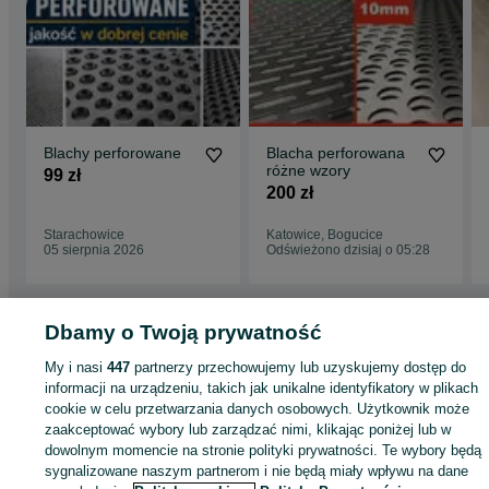
Blachy perforowane
Blacha perforowana
różne wzory
99 zł
200 zł
Starachowice
Katowice, Bogucice
05 sierpnia 2026
Odświeżono dzisiaj o 05:28
Dbamy o Twoją prywatność
Strona główna
Budowa i Remont
Pozostałe
Pozostałe - Opolskie
Pozosta
My i nasi
447
partnerzy przechowujemy lub uzyskujemy dostęp do
- Opole
informacji na urządzeniu, takich jak unikalne identyfikatory w plikach
cookie w celu przetwarzania danych osobowych. Użytkownik może
KATEGORIA
zaakceptować wybory lub zarządzać nimi, klikając poniżej lub w
dowolnym momencie na stronie polityki prywatności. Te wybory będą
sygnalizowane naszym partnerom i nie będą miały wpływu na dane
ID:
748207392
Wyświetlenia: 13