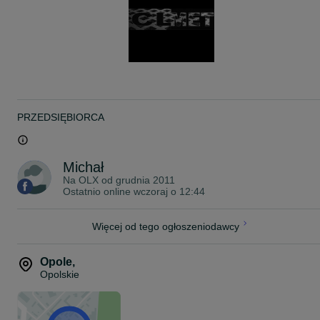
Jeżeli szukasz innej blachy - zadzwoń, zapytaj, na pewno coś
znajdziemy
Towar dostarczamy na terenie całego kraju najczęściej w ciągu 24
od zamówienia.
Wysyłka w paczkach lub na palecie w zależności od ilości. Przy
zamówieniu większej ilości transport gratis.
PRZEDSIĘBIORCA
Michał
Na OLX od
grudnia 2011
Ostatnio online wczoraj o 12:44
Więcej od tego ogłoszeniodawcy
Opole
,
Opolskie