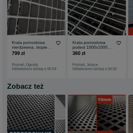
Krata pomostowa
Krata pomostowa
nierdzewna, stopień
podest 1000x1000,
nierdzewka,
33x11 stopnie
799 zł
360 zł
kwasówka WEMA
schodowe na wymiar
Poznań, Ogrody
Poznań, Jeżyce
Odświeżono dzisiaj o 06:03
Odświeżono dzisiaj o 06:02
Zobacz też