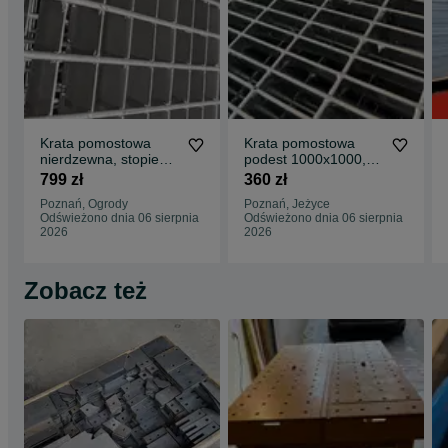
Krata pomostowa
Krata pomostowa
nierdzewna, stopień
podest 1000x1000,
nierdzewka,
33x11 stopnie
799 zł
360 zł
kwasówka WEMA
schodowe na wymiar
Poznań, Ogrody
Poznań, Jeżyce
Odświeżono dnia 06 sierpnia
Odświeżono dnia 06 sierpnia
2026
2026
Zobacz też