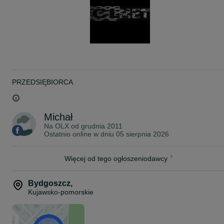
Jeżeli szukasz innej blachy - zadzwoń, zapytaj, na pewno coś
znajdziemy
Towar dostarczamy na terenie całego kraju najczęściej w ciągu 24
od zamówienia.
Wysyłka w paczkach lub na palecie w zależności od ilości. Przy
zamówieniu większej ilości transport gratis.
PRZEDSIĘBIORCA
Michał
Na OLX od
grudnia 2011
Ostatnio online w dniu 05 sierpnia 2026
Więcej od tego ogłoszeniodawcy
Bydgoszcz
,
Kujawsko-pomorskie