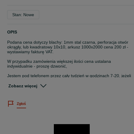
Stan: Nowe
OPIS
Podana cena dotyczy blachy: 1mm stal czarna, perforacja otwór
okrągły, lub kwadratowy 10x10, arkusz 1000x2000 cena 200 zł -
wystawiamy fakturę VAT.
W przypadku zamówienia większej ilości cena ustalana
indywidualnie - proszę dzwonić,
Jestem pod telefonem przez cały tydzień w godzinach 7-20, jeżeli
nie odbieram na pewno oddzwonię
Zobacz więcej
Dostępne arkusze w formatach: 1000x2000, 1250x2500,
1500x3000
Zgłoś
Na miejscu posiadamy różne rodzaje blach perforowanych m.in:
-otwory kwadratowe 10 mm i okrągłe 3, 5, 10 mm, podłużne,
sześciokątne, koniczynki
-aluminium, ocynk, stal czarna
-grubość 1mm, 1,5mm, 2mm
Możliwość docięcia na gilotynie na dowolny wymiar, lub dogięcia.