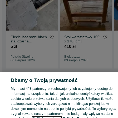
Cięcie laserowe blach
Stół warsztatowy 100
stal czarna
x 170 [cm]
nierdzewna
5 zł
410 zł
Polskie Stwolno
Bydgoszcz
06 sierpnia 2026
03 sierpnia 2026
Dbamy o Twoją prywatność
Strona główna
Budowa i Remont
Pozostałe
Pozostałe - Kujawsko-
My i nasi
447
partnerzy przechowujemy lub uzyskujemy dostęp do
pomorskie
Pozostałe - Bydgoszcz
informacji na urządzeniu, takich jak unikalne identyfikatory w plikach
cookie w celu przetwarzania danych osobowych. Użytkownik może
KATEGORIA
zaakceptować wybory lub zarządzać nimi, klikając poniżej lub w
dowolnym momencie na stronie polityki prywatności. Te wybory będą
sygnalizowane naszym partnerom i nie będą miały wpływu na dane
ID:
740967575
Wyświetlenia: 24