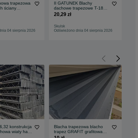
howa trapezowa
II GATUNEK Blachy
II
h ściany
dachowe trapezowe T-18
tra
wka grafit
biała blachodachówka
cza
20,29 zł
27,
Skulsk
Sku
nia 04 sierpnia 2026
Odświeżono dnia 04 sierpnia 2026
Odś
6,32 konstrukcja
Blacha trapezowa blacho
45x
howa wiaty hali
trapez GRAFIT grafitowa
zam
brązowa BRUTTO z VAT
drz
10 zł
10,