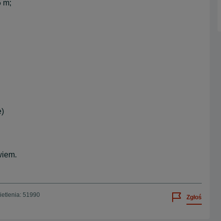
5 m;
e)
wiem.
etlenia: 51990
Zgłoś