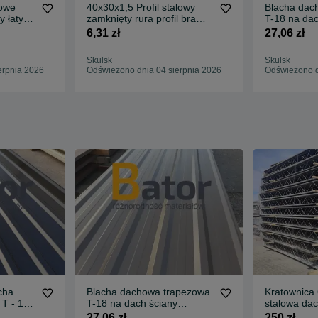
lowe
40x30x1,5 Profil stalowy
Blacha dac
y łaty
zamknięty rura profil brama
T-18 na dac
drzwi
blachodachó
6,31 zł
27,06 zł
Skulsk
Skulsk
erpnia 2026
Odświeżono dnia 04 sierpnia 2026
Odświeżono d
cha
Blacha dachowa trapezowa
Kratownica 
T - 18
T-18 na dach ściany
stalowa dac
ówka
blachodachówka grafit
magazynu
27,06 zł
250 zł