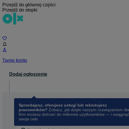
Przejdź do głównej części
Przejdź do stopki
Czat
Twoje konto
Dodaj ogłoszenie
Dla biznesu
opens in a new tab
Sprzedajesz, oferujesz usługi lub rekrutujesz
pracowników?
Zobacz, jak dzięki naszym rozwiązaniom dl
firm możesz dotrzeć do milionów użytkowników — i osiągną
swoje cele.