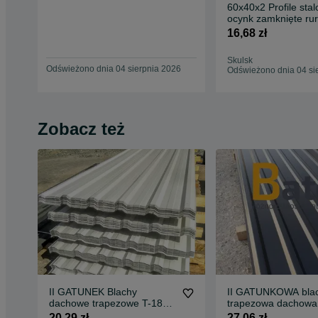
60x40x2 Profile sta
ocynk zamknięte rur
ogrodzenie słupy
16,68 zł
Skulsk
Odświeżono dnia 04 sierpnia 2026
Odświeżono dnia 04 si
Zobacz też
II GATUNEK Blachy
II GATUNKOWA bla
dachowe trapezowe T-18
trapezowa dachowa 
biała blachodachówka
czarna blachodach
20,29 zł
27,06 zł