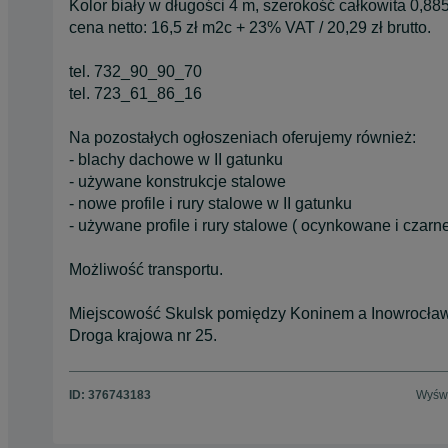
Kolor biały w długości 4 m, szerokość całkowita 0,88
cena netto: 16,5 zł m2c + 23% VAT / 20,29 zł brutto.
tel. 732_90_90_70
tel. 723_61_86_16
Na pozostałych ogłoszeniach oferujemy również:
- blachy dachowe w II gatunku
- używane konstrukcje stalowe
- nowe profile i rury stalowe w II gatunku
- używane profile i rury stalowe ( ocynkowane i czarn
Możliwość transportu.
Miejscowość Skulsk pomiędzy Koninem a Inowrocła
Droga krajowa nr 25.
ID:
376743183
Wyświ