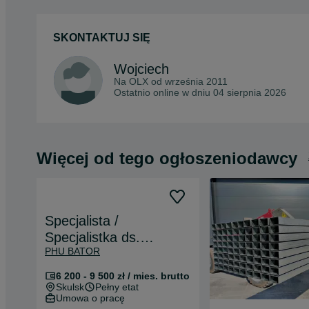
SKONTAKTUJ SIĘ
Wojciech
Na OLX od
września 2011
Ostatnio online w dniu 04 sierpnia 2026
Więcej od tego ogłoszeniodawcy
Specjalista /
Specjalistka ds.
PHU BATOR
administracyjno-
księgowych
6 200 - 9 500 zł / mies. brutto
Skulsk
Pełny etat
Umowa o pracę