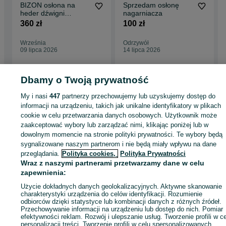
BIZON osłona na
Sprzedam osłonę
heder dźwigni
nagarniacza
nagarniacza targańca
360 zł
100 zł
na paski kosę heder
Września
Odrzywół
09 lipca 2026
14 lipca 2026
Dbamy o Twoją prywatność
My i nasi
447
partnerzy przechowujemy lub uzyskujemy dostęp do
Strona główna
Rolnictwo
Części do maszyn rolniczych
Części do maszyn
rolniczych - Wielkopolskie
Części do maszyn rolniczych - Września
informacji na urządzeniu, takich jak unikalne identyfikatory w plikach
cookie w celu przetwarzania danych osobowych. Użytkownik może
zaakceptować wybory lub zarządzać nimi, klikając poniżej lub w
KATEGORIA
dowolnym momencie na stronie polityki prywatności. Te wybory będą
sygnalizowane naszym partnerom i nie będą miały wpływu na dane
przeglądania.
Polityka cookies,
Polityka Prywatności
ID:
802044671
Wyświetlenia: 43
Wraz z naszymi partnerami przetwarzamy dane w celu
zapewnienia:
Zadzwoń / SMS
Wyślij wiadomość
Użycie dokładnych danych geolokalizacyjnych. Aktywne skanowanie
charakterystyki urządzenia do celów identyfikacji. Rozumienie
odbiorców dzięki statystyce lub kombinacji danych z różnych źródeł.
Przechowywanie informacji na urządzeniu lub dostęp do nich. Pomiar
efektywności reklam. Rozwój i ulepszanie usług. Tworzenie profili w c
personalizacji treści. Tworzenie profili w celu spersonalizowanych