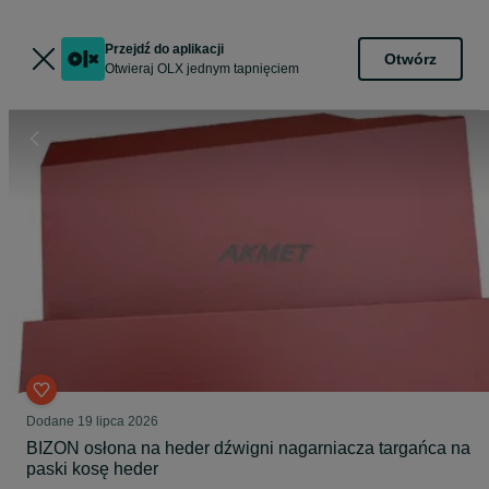
Przejdź do aplikacji
Otwórz
Otwieraj OLX jednym tapnięciem
Dodane
19 lipca 2026
BIZON osłona na heder dźwigni nagarniacza targańca na
paski kosę heder