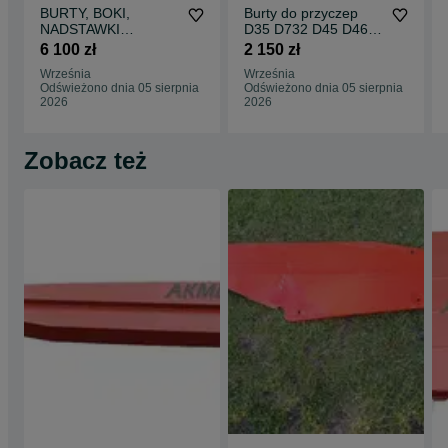
BURTY, BOKI,
Burty do przyczep
NADSTAWKI
D35 D732 D45 D46
przyczepa HL
D47 D50 D55 HL
6 100 zł
2 150 zł
niemiecka czeska
Transport GRATIS !!!
Września
Września
(HW) PRODUCENT
Odświeżono dnia 05 sierpnia
Odświeżono dnia 05 sierpnia
2026
2026
Zobacz też