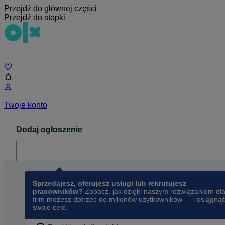
Przejdź do głównej części
Przejdź do stopki
Czat
Twoje konto
Dodaj ogłoszenie
Dla biznesu
opens in a new tab
Sprzedajesz, oferujesz usługi lub rekrutujesz
pracowników?
Zobacz, jak dzięki naszym rozwiązaniom dl
firm możesz dotrzeć do milionów użytkowników — i osiągną
swoje cele.