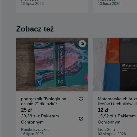
15 lipca 2026
13 lipca 2026
Zobacz też
podręcznik "Biologia na
Matematyka zbiór z
czasie 2" dla szkół
liceów i techników k
ponadpodstawowych,
Zakres rozszerzo
25 zł
12 zł
wydany przez Nowa Era
29,38 zł z Pakietem
15,92 zł z Pakietem
Ochronnym
Ochronnym
Rembelszczyzna
Lisia Góra
16 lipca 2026
03 sierpnia 2026