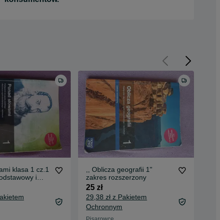
mi klasa 1 cz.1
,, Oblicza geografii 1"
,,Z
podstawowy i
zakres rozszerzony
pod
y
25 zł
10 
Pakietem
29,38 zł z Pakietem
13,
Ochronnym
Oc
Pisarowce
Pis