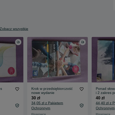
Zobacz wszystkie
es
Krok w przedsiębiorczość
Ponad słowa
nowe wydanie
i 2 zakres 
rozszerzon
30 zł
40 zł
34,05 zł z Pakietem
44,40 zł z 
Ochronnym
Ochronnym
Pisarowce
Pisarowce