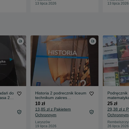
13 lipca 2026
13 lipca 2026
adań do
Historia 2 podrecznik liceum
Podręcznik 
lasa 2.
technikum zakres
matematyka,
podstawowy
historia,geo
10 zł
25 zł
13,85 zł z Pakietem
29,38 zł z 
Ochronnym
Ochronnym
Laryszów
Rembelszczy
19 lipca 2026
26 lipca 2026