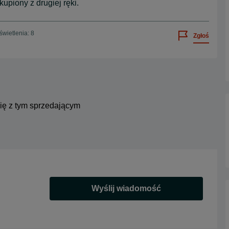
upiony z drugiej ręki.
wietlenia: 8
Zgłoś
się z tym sprzedającym
Wyślij wiadomość