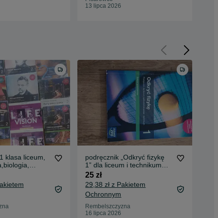
13 lipca 2026
13 
1 klasa liceum,
podręcznik „Odkryć fizykę
Bio
biologia,
1” dla liceum i technikum
14 
grafi
(zakres podstawowy)
25 zł
wydawnictwa Nowa Era
Pakietem
29,38 zł z Pakietem
Ochronnym
Paw
18 
zna
Rembelszczyzna
16 lipca 2026