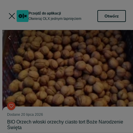
Przejdź do aplikacji
Otwórz
Otwieraj OLX jednym tapnięciem
Dodane
20 lipca 2026
BIO Orzech włoski orzechy ciasto tort Boże Narodzenie
Święta