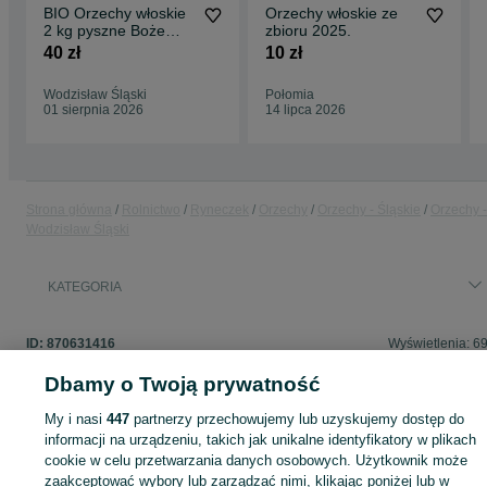
BIO Orzechy włoskie
Orzechy włoskie ze
2 kg pyszne Boże
zbioru 2025.
Narodzenie ciasto
40 zł
10 zł
orzechowe ule t
Wodzisław Śląski
Połomia
01 sierpnia 2026
14 lipca 2026
Strona główna
Rolnictwo
Ryneczek
Orzechy
Orzechy - Śląskie
Orzechy -
Wodzisław Śląski
KATEGORIA
ID:
870631416
Wyświetlenia: 6
Dbamy o Twoją prywatność
My i nasi
447
partnerzy przechowujemy lub uzyskujemy dostęp do
informacji na urządzeniu, takich jak unikalne identyfikatory w plikach
Zaloguj się lub załóż konto na OLX, aby skontaktować się z t
cookie w celu przetwarzania danych osobowych. Użytkownik może
sprzedającym
zaakceptować wybory lub zarządzać nimi, klikając poniżej lub w