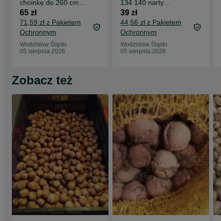
choinkę do 260 cm
134 140 narty
święta boże
snowboard jak nowe
65 zł
39 zł
narodzenie choinka
sanki zima ociepl
71,59 zł z Pakietem
44,56 zł z Pakietem
prezen
Ochronnym
Ochronnym
Wodzisław Śląski
Wodzisław Śląski
05 sierpnia 2026
05 sierpnia 2026
Zobacz też