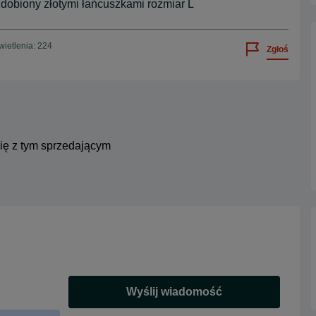
 zdobiony złotymi łańcuszkami rozmiar L
ietlenia: 224
Zgłoś
się z tym sprzedającym
Wyślij wiadomość