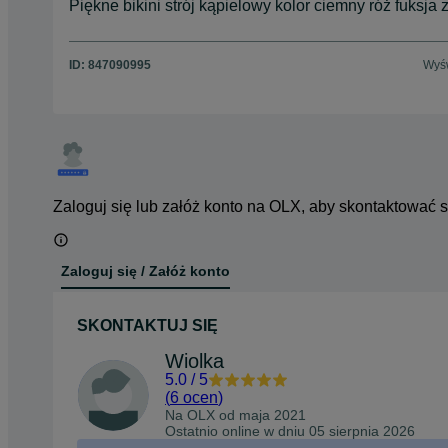
Piękne bikini strój kąpielowy kolor ciemny róż fuksja
ID:
847090995
Wyśw
Zaloguj się lub załóż konto na OLX, aby skontaktować 
Zaloguj się / Załóż konto
SKONTAKTUJ SIĘ
Wiolka
5.0
/
5
(
6 ocen
)
Na OLX od
maja 2021
Ostatnio online w dniu 05 sierpnia 2026