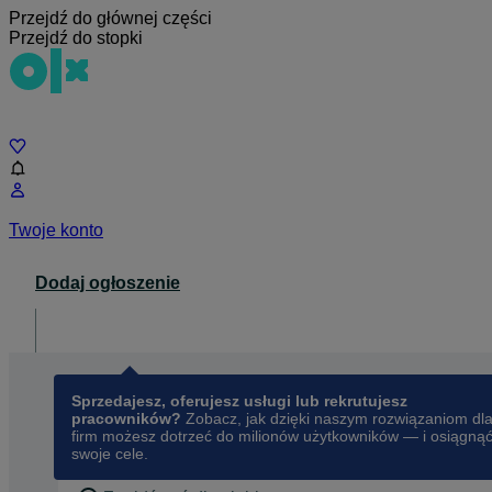
Przejdź do głównej części
Przejdź do stopki
Czat
Twoje konto
Dodaj ogłoszenie
Dla biznesu
opens in a new tab
Sprzedajesz, oferujesz usługi lub rekrutujesz
pracowników?
Zobacz, jak dzięki naszym rozwiązaniom dl
firm możesz dotrzeć do milionów użytkowników — i osiągną
swoje cele.