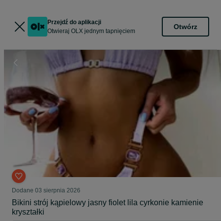
Przejdź do aplikacji
Otwórz
Otwieraj OLX jednym tapnięciem
Dodane
03 sierpnia 2026
Bikini strój kąpielowy jasny fiolet lila cyrkonie kamienie
kryształki