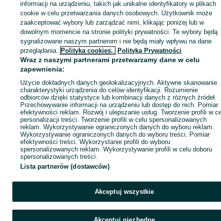
Zaloguj się lub załóż konto na OLX, aby skontaktować się z t
informacji na urządzeniu, takich jak unikalne identyfikatory w plikach
sprzedającym
cookie w celu przetwarzania danych osobowych. Użytkownik może
zaakceptować wybory lub zarządzać nimi, klikając poniżej lub w
dowolnym momencie na stronie polityki prywatności. Te wybory będą
sygnalizowane naszym partnerom i nie będą miały wpływu na dane
Zaloguj się / Załóż konto
przeglądania.
Polityka cookies,
Polityka Prywatności
Wraz z naszymi partnerami przetwarzamy dane w celu
Wyślij wiadomość
Kup
zapewnienia:
Użycie dokładnych danych geolokalizacyjnych. Aktywne skanowanie
charakterystyki urządzenia do celów identyfikacji. Rozumienie
odbiorców dzięki statystyce lub kombinacji danych z różnych źródeł.
Przechowywanie informacji na urządzeniu lub dostęp do nich. Pomiar
efektywności reklam. Rozwój i ulepszanie usług. Tworzenie profili w c
personalizacji treści. Tworzenie profili w celu spersonalizowanych
reklam. Wykorzystywanie ograniczonych danych do wyboru reklam.
Wykorzystywanie ograniczonych danych do wyboru treści. Pomiar
efektywności treści. Wykorzystanie profili do wyboru
spersonalizowanych reklam. Wykorzystywanie profili w celu doboru
spersonalizowanych treści.
Lista partnerów (dostawców)
Akceptuj wszystkie
Akceptuj niezbędne