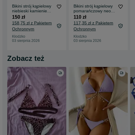
Bikini strój kąpielowy
Bikini strój kąpielowy
niebieski kamienie
pomarańczowy neon
cyrkonie kryształki
m
150 zł
110 zł
158,75 zł z Pakietem
117,35 zł z Pakietem
Ochronnym
Ochronnym
Kłodzko
Kłodzko
03 sierpnia 2026
03 sierpnia 2026
Zobacz też