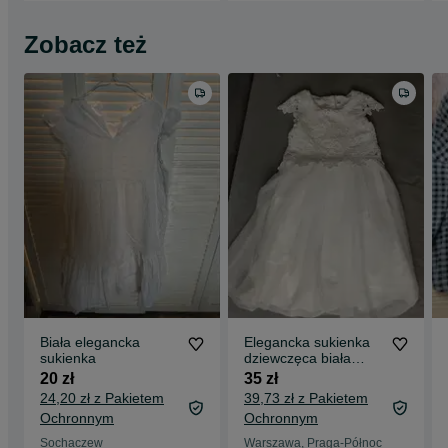
Zobacz też
Biała elegancka
Elegancka sukienka
sukienka
dziewczęca biała
koronka r. 122
20 zł
35 zł
24,20 zł z Pakietem
39,73 zł z Pakietem
Ochronnym
Ochronnym
Sochaczew
Warszawa, Praga-Północ