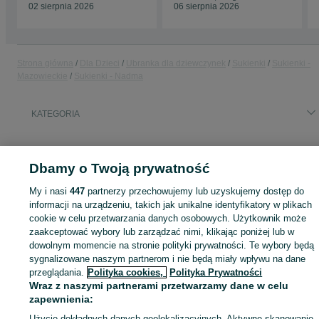
02 sierpnia 2026
06 sierpnia 2026
Strona główna
Dla Dzieci
Ubranka dla dziewczynek
Sukienki
Sukienki -
Mazowieckie
Sukienki - Nadma
KATEGORIA
ID:
1070656364
Wyświetlenia: 
Dbamy o Twoją prywatność
My i nasi
447
partnerzy przechowujemy lub uzyskujemy dostęp do
informacji na urządzeniu, takich jak unikalne identyfikatory w plikach
Zaloguj się lub załóż konto na OLX, aby skontaktować się z t
cookie w celu przetwarzania danych osobowych. Użytkownik może
sprzedającym
zaakceptować wybory lub zarządzać nimi, klikając poniżej lub w
dowolnym momencie na stronie polityki prywatności. Te wybory będą
sygnalizowane naszym partnerom i nie będą miały wpływu na dane
przeglądania.
Polityka cookies,
Polityka Prywatności
Zaloguj się / Załóż konto
Wraz z naszymi partnerami przetwarzamy dane w celu
zapewnienia:
Zadzwoń / SMS
Wyślij wiadomość
Użycie dokładnych danych geolokalizacyjnych. Aktywne skanowanie