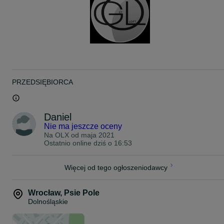
niedoskonałości oraz zamierzone umiejscowienie niektórych
ozdobnych elementów drewna.
Istnieje możliwość montażu drzwi przesuwnych + 100 zł.
Klatki wysyłamy już złożone/sklejone ( nie wysyłamy w częściach) 
palecie 200zł (za względu na bardzo duże zmiany cen przesyłek
kurierskich paletowych cena może się różnić), odbiór osobisty w
Grudziądzu
PRZEDSIĘBIORCA
W razie pytań prosimy o kontakt.
Zapraszamy! GetLoft.
Daniel
Nie ma jeszcze oceny
Na OLX od
maja 2021
Ostatnio online dziś o 16:53
Więcej od tego ogłoszeniodawcy
Wrocław
,
Psie Pole
Dolnośląskie