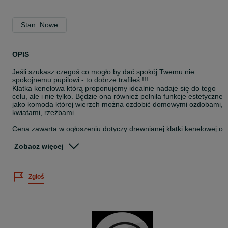
Stan: Nowe
OPIS
Jeśli szukasz czegoś co mogło by dać spokój Twemu nie
spokojnemu pupilowi - to dobrze trafiłeś !!!
Klatka kenelowa którą proponujemy idealnie nadaje się do tego
celu, ale i nie tylko. Będzie ona również pełniła funkcje estetyczne
jako komoda której wierzch można ozdobić domowymi ozdobami,
kwiatami, rzeźbami.
Cena zawarta w ogłoszeniu dotyczy drewnianej klatki kenelowej o
wymiarach 800x600x640 mm. z zabudowanymi bokami.
Zobacz więcej
Prezentowana klatka jest malowana lakierobejcą w kolorze
palisandru.
Zgłoś
W całości jest wykonana z drewna sosnowego. podbita ślizgaczami
o wysokości ok 7 mm.
Zapraszam na inne nasze ogłoszenia, w których prezentujemy wie
z naszych realizacji, w różnych kolorach i rodzajach farb.
Ze względu na ręczne wykonanie produktu, może on posiadać mał