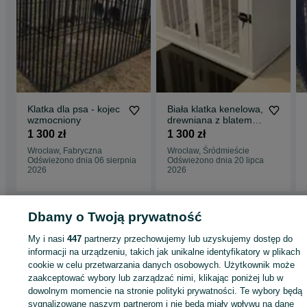
Klatka dla psa - kojec
Biała klatka kenelowa,
wzmocniony
drewniana z blatem w
kolorze dąb
1 300 zł
1 300 zł
rustykalny
Wrocław, Fabryczna
Wrocław, Śródmieście
Odświeżono dnia 06 sierpnia
Odświeżono dnia 20 lipca
2026
2026
Dbamy o Twoją prywatność
Strona główna
Zwierzęta
Akcesoria dla zwierząt
Akcesoria dla psów
Klatki
kojce
Klatki i kojce - Dolnośląskie
Klatki i kojce - Wrocław
Klatki i kojce - Ps
My i nasi
447
partnerzy przechowujemy lub uzyskujemy dostęp do
Pole
informacji na urządzeniu, takich jak unikalne identyfikatory w plikach
cookie w celu przetwarzania danych osobowych. Użytkownik może
KATEGORIA
zaakceptować wybory lub zarządzać nimi, klikając poniżej lub w
dowolnym momencie na stronie polityki prywatności. Te wybory będą
sygnalizowane naszym partnerom i nie będą miały wpływu na dane