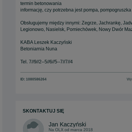
termin betonowania
informację, czy potrzebna jest pompa, pompogruszka
Obsługujemy między innymi: Zegrze, Jachrankę, Jadw
Legionowo, Nasielsk, Pomiechówek, Nowy Dwór Mazo
KABA Leszek Kaczyński
Betoniarnia Nuna
Tel. 7//9//2--5//6//5--7//7//4
ID:
1080586264
Wyś
SKONTAKTUJ SIĘ
Jan Kaczyński
Na OLX od
marca 2018