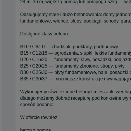
24 m, 36 m, większą pompą lub pompogruszką — w za
Obsługujemy małe i duże betonowania: domy jednorodz
fundamentowe, wieńce, słupy, podciągi, schody, garaż
Dostępne klasy betonu:
B10 / C8/10 — chudziak, podkłady, podbudowy
B15 / C12/15 — ogrodzenia, słupki, lekkie fundament
B20 / C16/20 — fundamenty, ławy, posadzki, podjazd
B25 / C20/25 — fundamenty zbrojone, stropy, płyty
B30 / C25/30 — płyty fundamentowe, hale, posadzki
B35 / C30/37 — mocniejsze konstrukcje i wymagając
Wykonujemy również inne betony i mieszanki według
dlatego możemy dobrać recepturę pod konkretne wyma
sposób podania.
W ofercie również:
beton z pompą