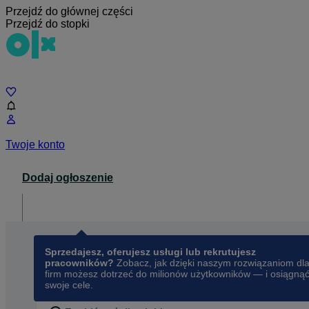
Przejdź do głównej części
Przejdź do stopki
Czat
Twoje konto
Dodaj ogłoszenie
Dla biznesu
opens in a new tab
Sprzedajesz, oferujesz usługi lub rekrutujesz
pracowników?
Zobacz, jak dzięki naszym rozwiązaniom dl
firm możesz dotrzeć do milionów użytkowników — i osiągną
swoje cele.