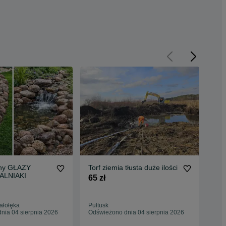
lny GŁAZY
Torf ziemia tłusta duże ilości
Zie
KALNIAKI
Cza
65 zł
prz
80 
ałołęka
Pułtusk
Win
nia 04 sierpnia 2026
Odświeżono dnia 04 sierpnia 2026
Odś