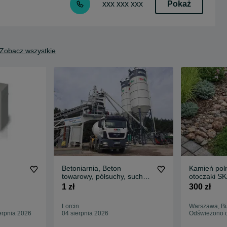
Pokaż
xxx xxx xxx
Zobacz wszystkie
Betoniarnia, Beton
Kamień po
towarowy, półsuchy, suchy,
otoczaki S
chudziak, stabilizacja.
1 zł
300 zł
Lorcin
Warszawa, Bi
erpnia 2026
04 sierpnia 2026
Odświeżono d