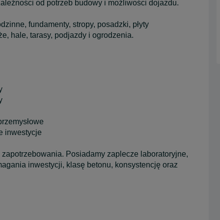
leżności od potrzeb budowy i możliwości dojazdu.
inne, fundamenty, stropy, posadzki, płyty
e, hale, tarasy, podjazdy i ogrodzenia.
y
y
 przemysłowe
e inwestycje
 zapotrzebowania. Posiadamy zaplecze laboratoryjne,
gania inwestycji, klasę betonu, konsystencję oraz