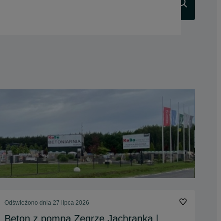
Szukaj
Odświeżono dnia 27 lipca 2026
Beton z pompą Zegrze Jachranka |