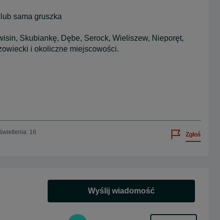
 lub sama gruszka
isin, Skubiankę, Dębe, Serock, Wieliszew, Nieporęt,
wiecki i okoliczne miejscowości.
wietlenia: 16
Zgłoś
Wyślij wiadomość