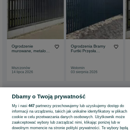
Ogrodzenie
Ogrodzenia Bramy
murowane, metalowe
Furtki Przęsła
- Kompleksowy
Balustrady
montaż - od A do Z
Mszczonów
Wołomin
14 lipca 2026
03 sierpnia 2026
Dbamy o Twoją prywatność
Strona główna
Budowa i Remont
Pozostałe
Pozostałe - Mazowieckie
Pozostałe - Joniec
My i nasi
447
partnerzy przechowujemy lub uzyskujemy dostęp do
informacji na urządzeniu, takich jak unikalne identyfikatory w plikach
cookie w celu przetwarzania danych osobowych. Użytkownik może
KATEGORIA
zaakceptować wybory lub zarządzać nimi, klikając poniżej lub w
dowolnym momencie na stronie polityki prywatności. Te wybory będą