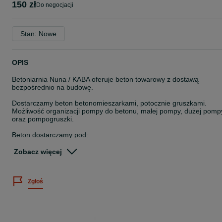
150 zł
do negocjacji
Stan: Nowe
OPIS
Betoniarnia Nuna / KABA oferuje beton towarowy z dostawą
bezpośrednio na budowę.
Dostarczamy beton betonomieszarkami, potocznie gruszkami.
Możliwość organizacji pompy do betonu, małej pompy, dużej pomp
oraz pompogruszki.
Beton dostarczamy pod:
fundamenty
Zobacz więcej
ławy fundamentowe
stropy
płyty fundamentowe
Zgłoś
posadzki
wieńce
słupy i podciągi
schody
garaże